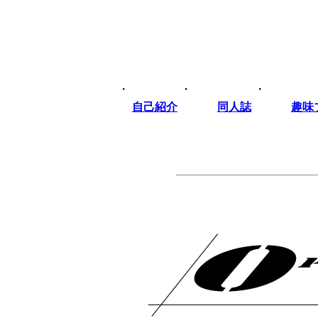
・
・
・
自己紹介
同人誌
趣味