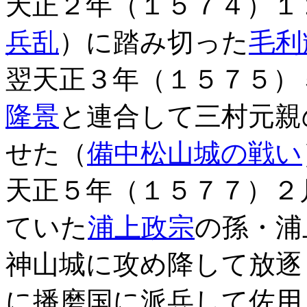
天正２年（１５７４）１
兵乱
）に踏み切った
毛利
翌天正３年（１５７５）
隆景
と連合して三村元親
せた（
備中松山城の戦い
天正５年（１５７７）２
ていた
浦上政宗
の孫・浦
神山城に攻め降して放逐
に播磨国に派兵して佐用