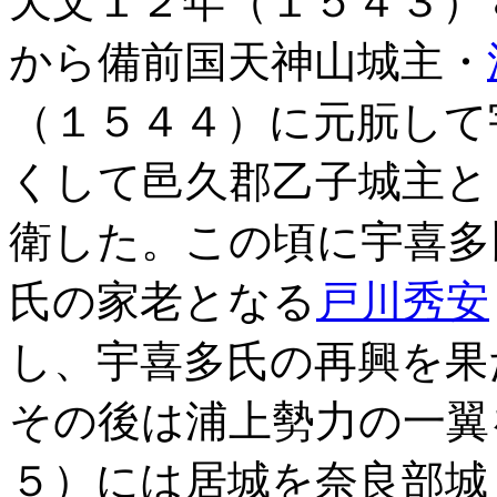
天文１２年（１５４３）
から備前国天神山城主・
（１５４４）に元朊して
くして邑久郡乙子城主と
衛した。この頃に宇喜多
氏の家老となる
戸川秀安
し、宇喜多氏の再興を果
その後は浦上勢力の一翼
５）には居城を奈良部城