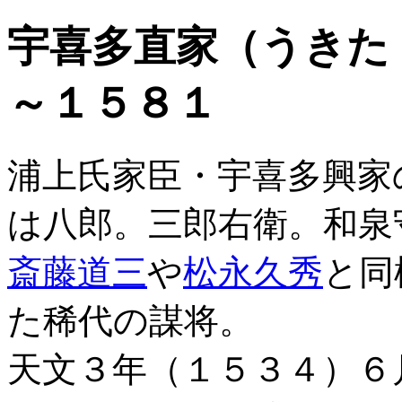
宇喜多直家（うきた
～１５８１
浦上氏家臣・宇喜多興家
は八郎。三郎右衛。和泉
斎藤道三
や
松永久秀
と同
た稀代の謀将。
天文３年（１５３４）６