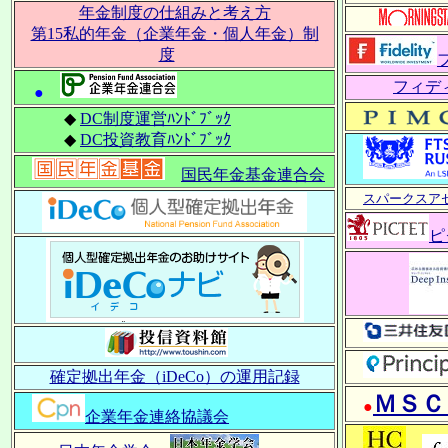
年金制度の仕組みと考え方
第15私的年金（企業年金・個人年金）制
度
フィデ
●
◆
DC制度運営ﾊﾝﾄﾞﾌﾞｯｸ
◆
DC投資教育ﾊﾝﾄﾞﾌﾞｯｸ
国民年金基金連合会
スパークスア
ピ
確定拠出年金（iDeCo）の運用記録
ＭＳＣ
●
企業年金連絡協議会