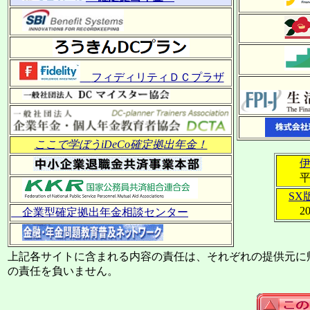
フィディリティＤＣプラザ
ここで学ぼうiDeCo確定拠出年金！
平
SX
202
企業型確定拠出年金相談センター
上記各サイトに含まれる内容の責任は、それぞれの提供元に
の責任を負いません。