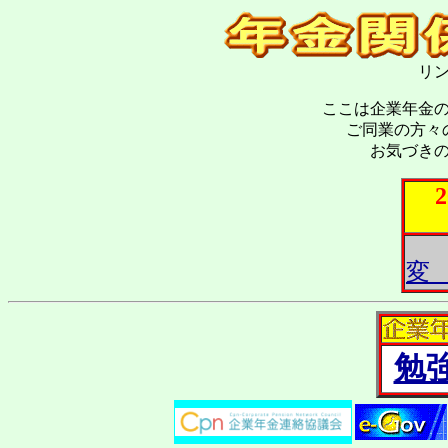
リ
ここは企業年金
ご同業の方々
お気づき
2
変
勉