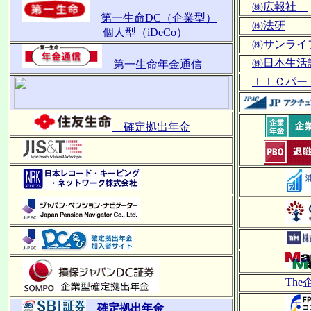
㈱広報社
第一生命DC（企業型）
㈱法研
個人型（iDeCo）
㈱サンラ
㈱日本生活
第一生命年金通信
ＩＩＣパー
確定拠出年金
Th
確定拠出年金