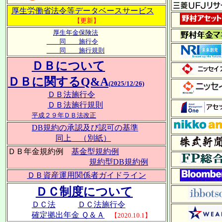
厚生労働省法令等データベースサービス
【更新】
厚生年金保険法
同 施行令
同 施行規則
ＤＢについて
ＤＢに関するQ&A
(2025/12/26)
ＤＢ法施行令
ＤＢ法施行規則
平成２９年ＤＢ法改正
DB規約の承認及び認可の基準
同上 （別紙）
ＤＢ年金規約例
基金型規約例
規約型DB規約例
ＤＢ資産運用関係者ガイドライン
ＤＣ制度について
ＤＣ法
ＤＣ法施行令
確定拠出年金 Ｑ＆Ａ
【2020.10.1】