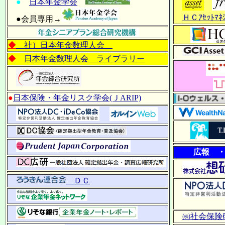
●
日本年金学会
ＨＣｱｾｯﾄﾏﾈｼ
●会員専用→
◆
社）日本年金数理人会
◆
日本年金数理人会 ライブラリー
●
日本保険・年金リスク学会(ＪARIP)
広報 
ＤＣ
㈱社会保険