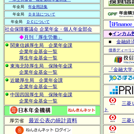
年金局
年金用語集
年金局
ＤＢ法について
年金局
ＤＣについて
社会保障審議会 企業年金・個人年金部会
◆
インカム
◆
月刊「厚生労働」
■
金融経
関東信越厚生局 企業年金課
債券ディーリ
企業年金基金一覧
厚生年金基金一覧
東海北陸厚生局 保険年金課
『金融大学
企業年金基金一覧
近畿厚生局 企業年金課
企業年金基金一覧
中国四国厚生局 保険年金課
企業年金基金一覧
三菱
ト
最近公表の統計資料
三菱
厚労省