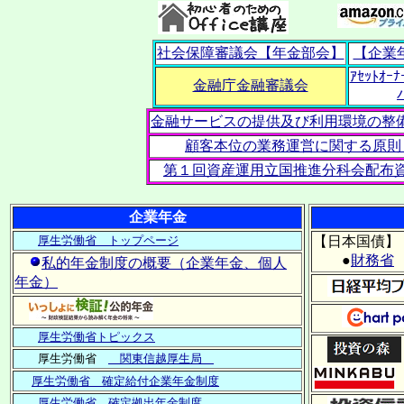
社会保障審議会【年金部会】
【企業
ｱｾｯﾄｵｰﾅ
金融庁金融審議会
金融サービスの提供及び利用環境の整
顧客本位の業務運営に関する原則 20
第１回資産運用立国推進分科会配布資料 2
企業年金
厚生労働省 トップページ
【日本国債】
●
財務省
私的年金制度の概要（企業年金、個人
年金）
厚生労働省トピックス
厚生労働省
関東信越厚生局
厚生労働省 確定給付企業年金制度
厚生労働省 確定拠出年金制度