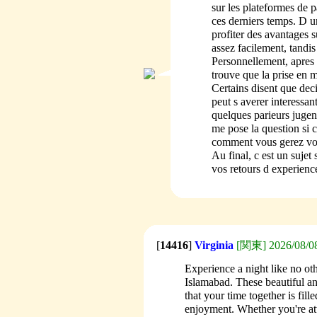
sur les plateformes de
ces derniers temps. D u
profiter des avantages 
assez facilement, tandi
Personnellement, apres a
trouve que la prise en 
Certains disent que dec
peut s averer interessan
quelques parieurs jugent
me pose la question si c
comment vous gerez vos
Au final, c est un sujet
vos retours d experience
[
14416
]
Virginia
[関東] 2026/08/08
Experience a night like no ot
Islamabad. These beautiful a
that your time together is fill
enjoyment. Whether you're att