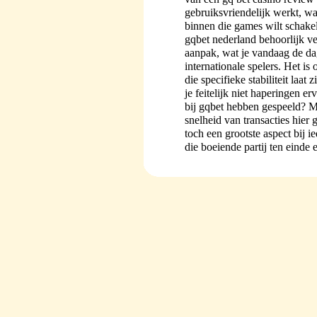
gebruiksvriendelijk werkt, wat
binnen die games wilt schake
gqbet nederland behoorlijk ve
aanpak, wat je vandaag de d
internationale spelers. Het is
die specifieke stabiliteit laat
je feitelijk niet haperingen e
bij gqbet hebben gespeeld?
snelheid van transacties hier 
toch een grootste aspect bij ie
die boeiende partij ten einde 