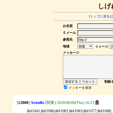
しげ
[
トップに戻る
] [
お名前
Ｅメール
参照先
地域
イメージ
メッセージ
削除
クッキーを保存
[
12888
]
Arnulfo
[関東] 2026/08/06(Thu) 16:23
&#1041;&#1086;&#1081;&#1083;&#1077;&#1088; 