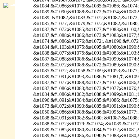
&#1074; &#1087;&#1072;&#1088;&#1091; &#1084
&#1084;&#1086;&#1078;&#1085;&#1086; &#1074
&#1089;&#1090;&#1088;&#1072;&#1074;&#1080;
&#1089; &#1082;&#1083;&#1072;&#1087;&#1072;
&#1085;&#1077; &#1079;&#1072;&#1082;&#1080;
&#1087;&#1072;&#1085;&#1077;&#1083;&#1100;&
&#1087;&#1088;&#1086;&#1073;&#1083;&#1077;&
&#1074;&#1086;&#1076;&#1072;, &#1090;&#1072
&#1084;&#1103;&#1075;&#1095;&#1080;&#1090;
&#1088;&#1077;&#1075;&#1091;&#1083;&#1103;
&#1087;&#1088;&#1086;&#1084;&#1099;&#1074;
&#1085;&#1072;&#1088;&#1072;&#1089;&#1090;
&#1085;&#1072; &#1058;&#1069;&#1053;&#1077;
&#1089;&#1091;&#1093;&#1086;&#1081;ｻ, &#109
&#1087;&#1077;&#1088;&#1077;&#1075;&#1086;
&#1087;&#1086;&#1083;&#1073;&#1077;&#1076;&
&#1084;&#1086;&#1082;&#1088;&#1099;&#1081;ｻ
&#1096;&#1091;&#1084;&#1085;&#1086; &#1075;
&#1073;&#1072;&#1093;&#1085;&#1091;&#1090;&
&#1050;&#1086;&#1088;&#1086;&#1095;&#1077;,
&#1088;&#1091;&#1082;&#1080; &#1087;&#1088;
&#1088;&#1072;&#1079; &#1074; &#1089;&#1077
&#1089;&#1085;&#1080;&#1084;&#1072;&#1081;&
&#1089;&#1084;&#1086;&#1090;&#1088;&#1080;&