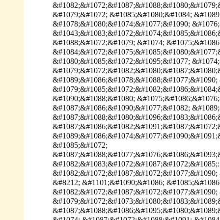
&#1082;&#1072;&#1087;&#1088;&#1080;&#1079;&
&#1079;&#1072; &#1085;&#1080;&#1084; &#1089
&#1078;&#1080;&#1074;&#1077;&#1090; &#1076;
&#1043;&#1083;&#1072;&#1074;&#1085;&#1086;&
&#1088;&#1072;&#1079; &#1074; &#1075;&#1086
&#1084;&#1072;&#1075;&#1085;&#1080;&#1077;&
&#1080;&#1085;&#1072;&#1095;&#1077; &#1074;
&#1079;&#1072;&#1082;&#1080;&#1087;&#1080;&
&#1089;&#1086;&#1078;&#1088;&#1077;&#1090; 
&#1079;&#1085;&#1072;&#1082;&#1086;&#1084;&
&#1090;&#1088;&#1080; &#1075;&#1086;&#1076;
&#1087;&#1086;&#1090;&#1077;&#1082; &#1089;
&#1087;&#1088;&#1080;&#1096;&#1083;&#1086;
&#1087;&#1086;&#1082;&#1091;&#1087;&#1072;&
&#1089;&#1086;&#1074;&#1077;&#1090;&#1091;
&#1085;&#1072;
&#1087;&#1088;&#1077;&#1076;&#1086;&#1093;
&#1082;&#1083;&#1072;&#1087;&#1072;&#1085;:
&#1082;&#1072;&#1087;&#1072;&#1077;&#1090; 
&#8212; &#1101;&#1090;&#1086; &#1085;&#1086
&#1082;&#1072;&#1087;&#1072;&#1077;&#1090; 
&#1079;&#1072;&#1073;&#1080;&#1083;&#1089;&
&#1087;&#1088;&#1086;&#1095;&#1080;&#1089;&