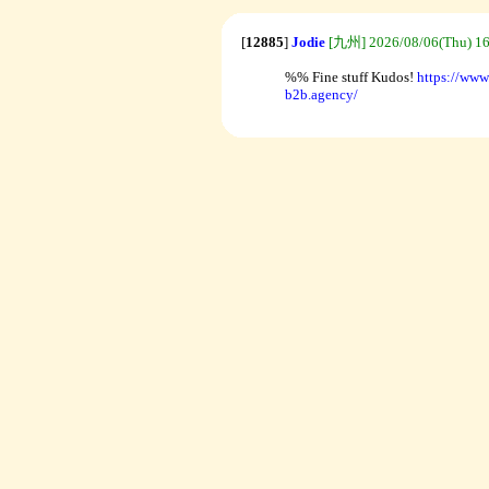
[
12885
]
Jodie
[九州] 2026/08/06(Thu) 16
%% Fine stuff Kudos!
https://www
b2b.agency/