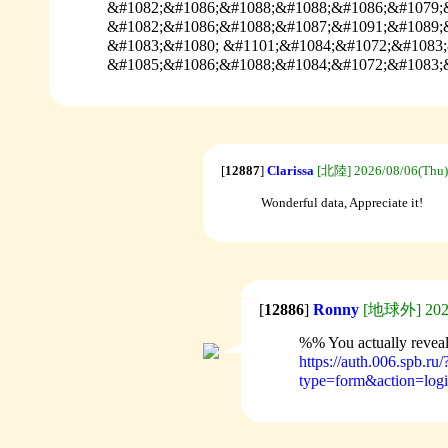
&#1082;&#1086;&#1088;&#1088;&#1086;&#1079;
&#1082;&#1086;&#1088;&#1087;&#1091;&#1089;&
&#1083;&#1080; &#1101;&#1084;&#1072;&#1083;
&#1085;&#1086;&#1088;&#1084;&#1072;&#1083;&
[
12887
]
Clarissa
[北陸] 2026/08/06(Thu)
Wonderful data, Appreciate it!
[
12886
]
Ronny
[地球外] 2026
%% You actually reveale
https://auth.006.spb.ru/
type=form&action=logi