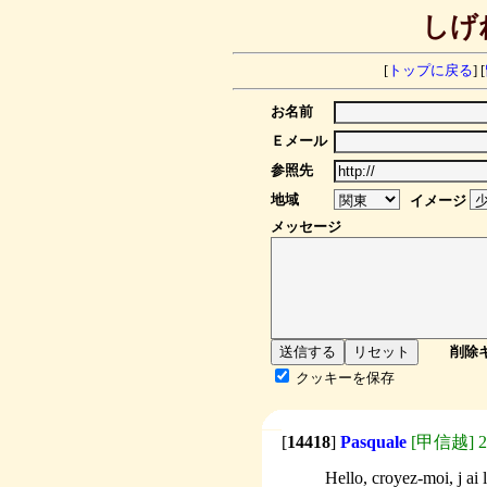
しげ
[
トップに戻る
] [
お名前
Ｅメール
参照先
地域
イメージ
メッセージ
削除
クッキーを保存
[
14418
]
Pasquale
[甲信越] 202
Hello, croyez-moi, j ai