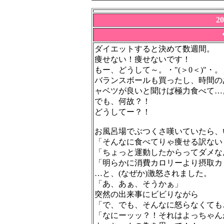
2
ダイエットすると決めて数週間。
痩せない！痩せないです！
もー、どうして～。・"(＞0＜)"・。
バランスボールも買ったし、時間の
ャベツが良いと聞けば極力食べて…
でも、何故？！
どうしてー？！
お風呂場でぶつくさ嘆いていたら、
「そんなに食べてりゃ痩せる訳ない
「ちょっと運動したからってダメな
「明らかに消費カロリーより摂取カ
…と、(なぜか)激怒されました。
「あ、あぁ、そうかぁ」
突然の出来事にビビりながら
「で、でも、そんなに怒らなくても
「なにーッッ？！それはよっちゃん