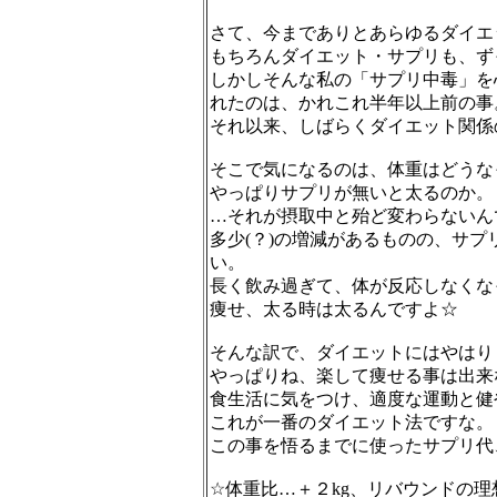
さて、今までありとあらゆるダイエ
もちろんダイエット・サプリも、ず
しかしそんな私の「サプリ中毒」を
れたのは、かれこれ半年以上前の事
それ以来、しばらくダイエット関係
そこで気になるのは、体重はどうな
やっぱりサプリが無いと太るのか。
…それが摂取中と殆ど変わらないん
多少(？)の増減があるものの、サ
い。
長く飲み過ぎて、体が反応しなくな
痩せ、太る時は太るんですよ☆
そんな訳で、ダイエットにはやはり
やっぱりね、楽して痩せる事は出来な
食生活に気をつけ、適度な運動と健
これが一番のダイエット法ですな。
この事を悟るまでに使ったサプリ代、
☆体重比…＋２kg、リバウンドの