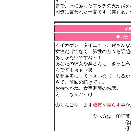
夢で、床に落ちたマッチの火が消え
同僚に言われた一言です（笑）あ、
2
◆だか
イイカゲン・ダイエット、皆さんな
女性だけでなく、男性の方々も話題
ありがたいですね～！
あなたの彼女や奥さんも、きっと私
んですよぉぉ（笑）
是非参考にして下さい☆（…なるか
さて、前回の続きです。
お待ちかね、食事調節のお話。
えー、なんだっけ？
①りんご型…まず
糖質を減らす
事☆
食べ方は、①野菜、海藻
②肉、魚、
③ごはん、パンの主