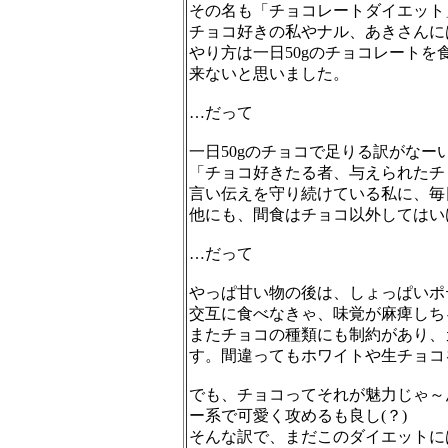
その名も「チョコレートダイエット
チョコ好きの私やナル、あきさんに
やり方は一日50gのチョコレート
来ないと思いました。
…だって
一日50gのチョコで足りる訳がなー
「チョコ好きたる者、与えられたチ
言い伝えを守り続けている私に、毎日
他にも、間食はチョコ以外してはい
…だって
やっぱ甘い物の後は、しょっぱいポ
交互に食べなきゃ、味覚が麻痺しち
またチョコの種類にも制約があり、
す。間違ってもホワイトや生チョコ
でも、チョコってそれが魅力じゃ～
ー系で可愛く攻めるも良し(？)
そんな訳で、まだこのダイエットに