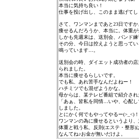
本当に気持ち良い！
仕事を投げ出し、このまま逃げてし
さて、ワンマンまであと23日ですか
痩せるんだろうか、本当に。体重が
しかも先週末は、送別会、バンド練
その分、今日は控えようと思っている
鳴っています…。
送別会の時、ダイエット成功者の店
られました。
本当に痩せるらしいです。
でも私、あれ苦手なんだよねー！
ハチミツでも混ぜようかな。
母からは、某テレビ番組で紹介され
「あぁ、皆私を同情…いや、心配し
しました。
とにかく何でもやってやるー(>_<)
ワンマンの為に痩せるというより、
体重と戦う私、反則(エステ・整形)
なんてね♪お金が無いだけよ。