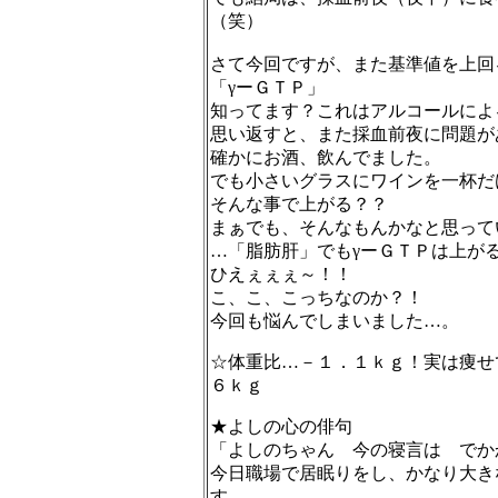
（笑）
さて今回ですが、また基準値を上回
「γーＧＴＰ」
知ってます？これはアルコールによ
思い返すと、また採血前夜に問題が
確かにお酒、飲んでました。
でも小さいグラスにワインを一杯だ
そんな事で上がる？？
まぁでも、そんなもんかなと思って
…「脂肪肝」でもγーＧＴＰは上が
ひえぇぇぇ～！！
こ、こ、こっちなのか？！
今回も悩んでしまいました…。
☆体重比…－１．１ｋｇ！実は痩せ
６ｋｇ
★よしの心の俳句
「よしのちゃん 今の寝言は でか
今日職場で居眠りをし、かなり大き
す…。