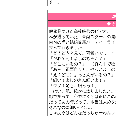
す…。
2
◆そ
偶然見つけた高校時代のビデオ。
私が通っていた、音楽スクールの発
ＭＭの皆と結婚披露パーティーライ
持って行きました。
「どうどう？見て。可愛いでしょ？
「だれ？え！よしのちゃん？」
「どこにいるの？」 （真ん中で歌
「あ～、正面向くと、やっとよしの
「え？どこによっさんがいるの？」
「細い！よしのさん細いよ！」
「ウソ！足も、細っっ！」
…はい、私、確かに太りましたよ。
顔で笑って、心で泣くとは正にこの
だってあの時だって、本当は太めを
それなのに細いって…。
じゃあ今はどんなだっちゅーねんッ