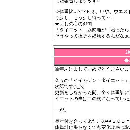
また報告しまッッす♪
☆体重比…×××ｋｇ、いや、ウエ
う少し、もう少し待って～！
★よしの心の俳句
「ダイエット 筋肉痛が 治ったら
そうやって挫折を経験するんだなぁ
2
◆
新年あけましておめでとうございま
久々の「イイカゲン・ダイエット」
次第です(^_^;)
更新をしなかった間、全く体重計に
イエットの事は二の次になっていた
…が。
長年付き合って来たこの●●ＢＯＤＹ
体重計に乗らなくても変化は感じ取