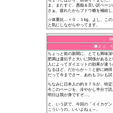
ま、またすぐ、愚痴＆言い訳ページ
さぁ、疲れたからブドウ糖を補給し
☆体重比…＋０．１kg、よし、こ
と気にしながらやってます。
2
◆えぇ、
ちょっと前の新聞に、とても興味深
肥満は遺伝子と大いに関係があると
人によってダイエットの効果が違う
なるほど、だからか～！と妙に納得
だって今までさー、あれもコレも試
ちなみに日本人の約９７％が、特定
今このページを、冷やかし半分で読
明日は我が身ですぞ…。
と、いう訳で、今回の「イイカゲン
こういうの、いいよねぇ～。