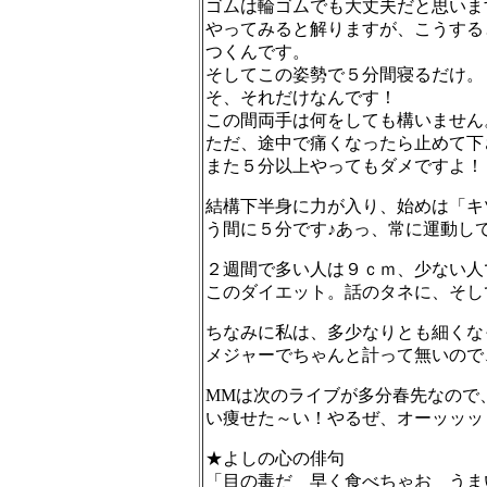
ゴムは輪ゴムでも大丈夫だと思いま
やってみると解りますが、こうする
つくんです。
そしてこの姿勢で５分間寝るだけ。
そ、それだけなんです！
この間両手は何をしても構いません
ただ、途中で痛くなったら止めて下
また５分以上やってもダメですよ！
結構下半身に力が入り、始めは「キ
う間に５分です♪
あっ、常に運動し
２週間で多い人は９ｃｍ、少ない人で
このダイエット。
話のタネに、そし
ちなみに私は、多少なりとも細くな
メジャーでちゃんと計って無いので
MMは次のライブが多分春先なので
い痩せた～い！
やるぜ、オーッッッ
★よしの心の俳句
「目の毒だ 早く食べちゃお うま