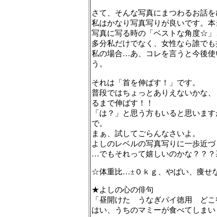
さて、そんな写真にまつわるお話を
私はかなり写真写りが良いです。本
写真に写る時の「ベストな角度☆」
多分私だけでなく、女性なら誰でも
私の場合…あ、コレを言うと今後使
う。
それは「首を伸ばす！」です。
普段ではちょっとありえないかな、
るまで伸ばす！！
「は？」と思う方もいると思います
で。
まぁ、試してごらんなさいよ。
よしのレベルの写真写りに一歩近づ
…でもそれって嬉しいのかな？？？
☆体重比…±０ｋｇ、やばい、痩せ
★よしの心の俳句
「昼開けた うなぎパイ徳用 どこ
はい、うちのマミーが食べてしまい