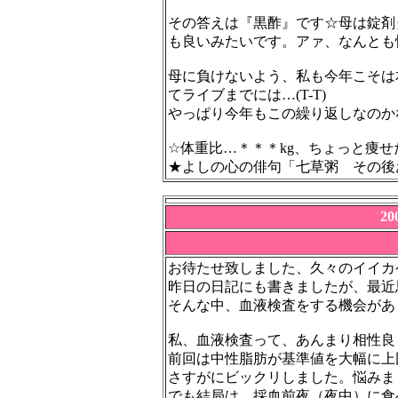
その答えは『黒酢』です☆母は錠剤
も良いみたいです。アァ、なんとも
母に負けないよう、私も今年こそは
てライブまでには…(T-T)
やっぱり今年もこの繰り返しなのか
☆体重比…＊＊＊kg、ちょっと痩
★よしの心の俳句「七草粥 その後
2
お待たせ致しました、久々のイイカ
昨日の日記にも書きましたが、最近
そんな中、血液検査をする機会があ
私、血液検査って、あんまり相性良
前回は中性脂肪が基準値を大幅に上
さすがにビックリしました。悩みま
でも結局は、採血前夜（夜中）に食