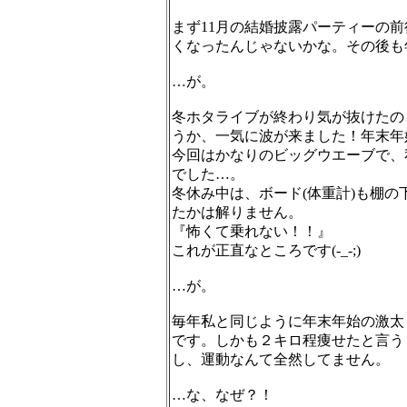
まず11月の結婚披露パーティーの
くなったんじゃないかな。その後も
…が。
冬ホタライブが終わり気が抜けたの
うか、一気に波が来ました！年末年
今回はかなりのビッグウエーブで、
でした…。
冬休み中は、ボード(体重計)も棚の
たかは解りません。
『怖くて乗れない！！』
これが正直なところです(-_-;)
…が。
毎年私と同じように年末年始の激太
です。しかも２キロ程痩せたと言う
し、運動なんて全然してません。
…な、なぜ？！