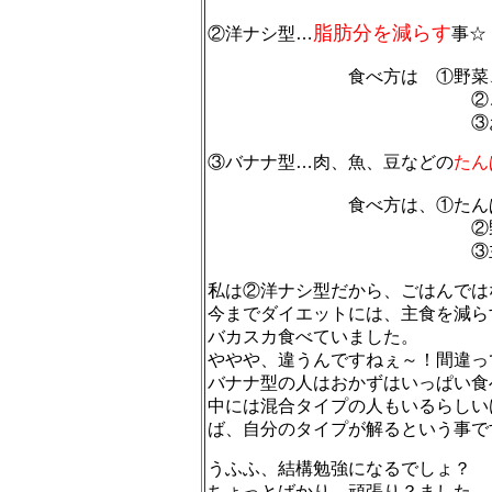
脂肪分を減らす
②洋ナシ型…
事☆
食べ方は ①野菜、海藻
②ごはん、パ
③おかず類を控
③バナナ型…肉、魚、豆などの
たん
食べ方は、①たんぱく
②野菜、海
③主食を控え
私は②洋ナシ型だから、ごはんでは
今までダイエットには、主食を減ら
バカスカ食べていました。
ややや、違うんですねぇ～！間違っ
バナナ型の人はおかずはいっぱい食
中には混合タイプの人もいるらしい
ば、自分のタイプが解るという事で
うふふ、結構勉強になるでしょ？
ちょっとばかり、頑張り？ました。