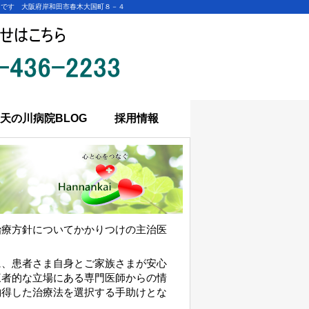
中です 大阪府岸和田市春木大国町８－４
天の川病院BLOG
採用情報
治療方針についてかかりつけの主治医
に、患者さま自身とご家族さまが安心
三者的な立場にある専門医師からの情
納得した治療法を選択する手助けとな