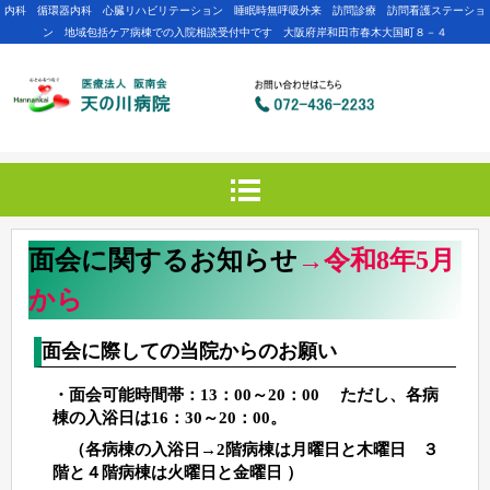
内科 循環器内科 心臓リハビリテーション 睡眠時無呼吸外来 訪問診療 訪問看護ステーショ
ン 地域包括ケア病棟での入院相談受付中です 大阪府岸和田市春木大国町８－４
面会に関するお知らせ
→令和8年5月
から
面会に際しての当院からのお願い
・面会可能時間帯：13：00～20：00 ただし、各病
棟の入浴日は16：30～20：00。
（各病棟の入浴日→2階病棟は月曜日と木曜日 ３
階と４階病棟は火曜日と金曜日 ）