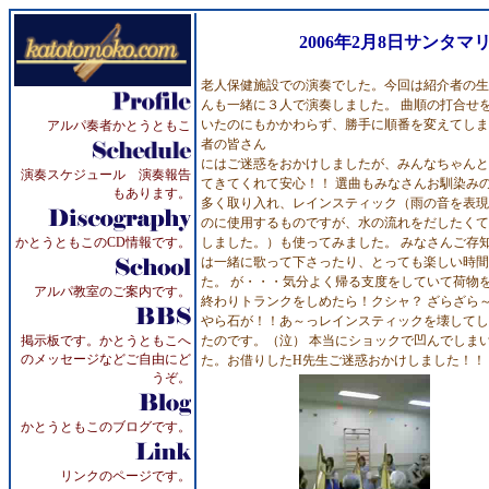
2006年2月8日サンタマ
老人保健施設での演奏でした。今回は紹介者の生
んも一緒に３人で演奏しました。 曲順の打合せ
いたのにもかかわらず、勝手に順番を変えてしま
アルパ奏者かとうともこ
者の皆さん
にはご迷惑をおかけしましたが、みんなちゃんと
演奏スケジュール 演奏報告
てきてくれて安心！！ 選曲もみなさんお馴染み
もあります。
多く取り入れ、レインスティック（雨の音を表現
のに使用するものですが、水の流れをだしたくて
かとうともこのCD情報です。
しました。）も使ってみました。 みなさんご存
は一緒に歌って下さったり、とっても楽しい時間
た。 が・・・気分よく帰る支度をしていて荷物
アルパ教室のご案内です。
終わりトランクをしめたら！クシャ？ ざらざら
やら石が！！あ～っレインスティックを壊してし
掲示板です。かとうともこへ
たのです。（泣） 本当にショックで凹んでしま
のメッセージなどご自由にど
た。お借りしたH先生ご迷惑おかけしました！！
うぞ。
かとうともこのブログです。
リンクのページです。