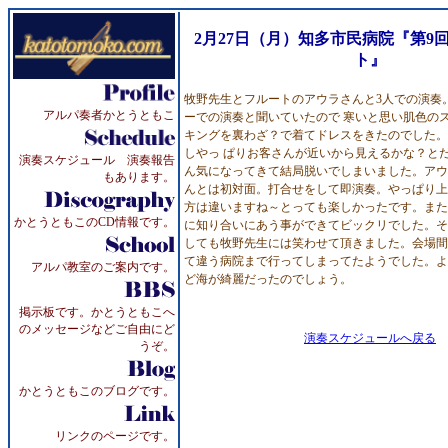
2月27日（月）知多市民病院『第9
ト』
牧野先生とフルートのアウラさんと3人での演奏
アルパ奏者かとうともこ
ーでの演奏と聞いていたので 寒いと思い肌色の
キングを裏わざ？で着てドレスをきたのでした。
しやっ ぱりお客さんが近いから見えるかな？と
演奏スケジュール 演奏報告
ん気になってきて結局脱いでしまいました。アウ
もあります。
んとは初対面。打合せをして即演奏。やっぱり上
方は違いますね～とっても楽しかったです。また
かとうともこのCD情報です。
に知り合いにあう事ができてビックリでした。そ
しても牧野先生には笑わせて頂きました。会場間
て違う病院まで行ってしまってたようでした。よ
アルパ教室のご案内です。
ど海が綺麗だったのでしょう。
掲示板です。かとうともこへ
のメッセージなどご自由にど
演奏スケジュールへ戻る
うぞ。
かとうともこのブログです。
リンクのページです。