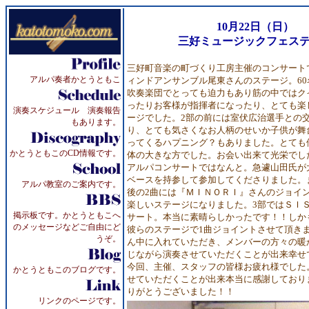
10月22日（日）
三好ミュージックフェステ
三好町音楽の町づくり工房主催のコンサート
アルパ奏者かとうともこ
ィンドアンサンブル尾東さんのステージ。60
吹奏楽団でとっても迫力もあり筋の中ではク
ったりお客様が指揮者になったり、とても楽
演奏スケジュール 演奏報告
ージでした。2部の前には室伏広治選手との
もあります。
り、とても気さくなお人柄のせいか子供が舞
ってくるハプニング？もありました。とても
かとうともこのCD情報です。
体の大きな方でした。お会い出来て光栄でし
アルパコンサートではなんと。急遽山田氏が
ベースを持参して参加してくださりました。
アルパ教室のご案内です。
後の2曲には『ＭＩＮＯＲＩ』さんのジョイ
楽しいステージになりました。3部ではＳＩ
掲示板です。かとうともこへ
サート。本当に素晴らしかったです！！しか
のメッセージなどご自由にど
彼らのステージで1曲ジョイントさせて頂き
うぞ。
ん中に入れていただき、メンバーの方々の暖
じながら演奏させていただくことが出来幸せ
今回、主催、スタッフの皆様お疲れ様でした
かとうともこのブログです。
せていただくことが出来本当に感謝しており
りがとうございました！！
リンクのページです。