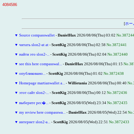
4084586
[
ホー
▼
Source compasswallet
-
DanielHax
2026/08/06(Thu) 03:02
No.38724
▼
читать slon2-at at
-
ScottKig
2026/08/06(Thu) 02:58
No.3872441
▼
найти это slon2-...
-
ScottKig
2026/08/06(Thu) 02:04
No.3872440
▼
see this here compasswal...
-
DanielHax
2026/08/06(Thu) 01:15
No.38
▼
опубликовано...
-
ScottKig
2026/08/06(Thu) 01:02
No.3872438
▼
Homepage martianwallet a...
-
Willietania
2026/08/06(Thu) 00:40
No.
▼
этот сайт slon2-...
-
ScottKig
2026/08/06(Thu) 00:12
No.3872436
▼
выберите рес�...
-
ScottKig
2026/08/05(Wed) 23:34
No.3872435
▼
my review here compasswa...
-
DanielHax
2026/08/05(Wed) 22:54
No.
▼
интернет slon2-a...
-
ScottKig
2026/08/05(Wed) 22:51
No.3872433