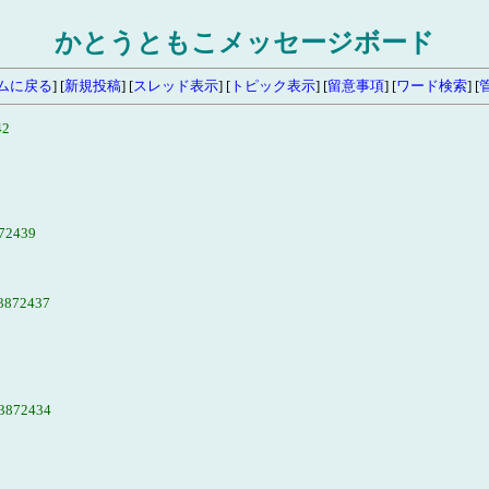
かとうともこメッセージボード
ムに戻る
] [
新規投稿
] [
スレッド表示
] [
トピック表示
] [
留意事項
] [
ワード検索
] [
42
72439
3872437
3872434