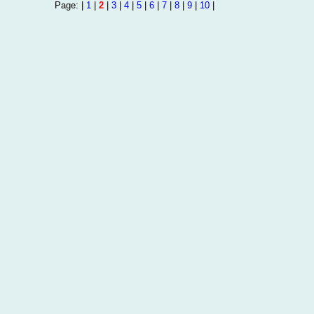
Page: |
1
|
2
|
3
|
4
|
5
|
6
|
7
|
8
|
9
|
10
|