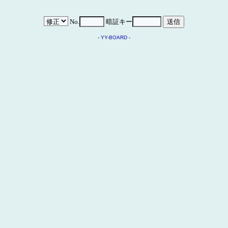
No.
暗証キー
-
YY-BOARD
-