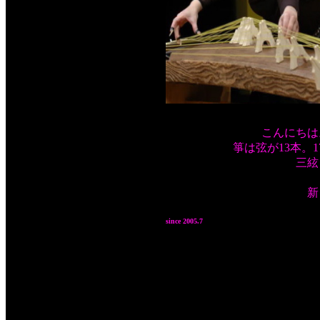
こんにちは
箏は弦が13本。
三絃
新
since 2005.7