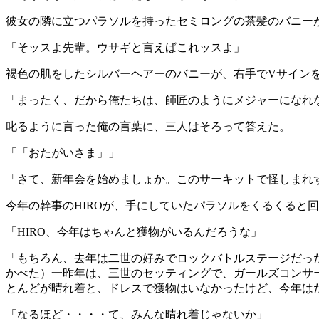
彼女の隣に立つパラソルを持ったセミロングの茶髪のバニー
「そッスよ先輩。ウサギと言えばこれッスよ」
褐色の肌をしたシルバーヘアーのバニーが、右手で
V
サイン
「まったく、だから俺たちは、師匠のようにメジャーになれ
叱るように言った俺の言葉に、三人はそろって答えた。
「「おたがいさま」」
「さて、新年会を始めましょか。このサーキットで怪しまれ
今年の幹事の
HIRO
が、手にしていたパラソルをくるくると回
「
HIRO
、今年はちゃんと獲物がいるんだろうな」
「もちろん、去年は二世の好みでロックバトルステージだっ
かべた）一昨年は、三世のセッティングで、ガールズコンサ
とんどが晴れ着と、ドレスで獲物はいなかったけど、今年は
「なるほど・・・・て、みんな晴れ着じゃないか」