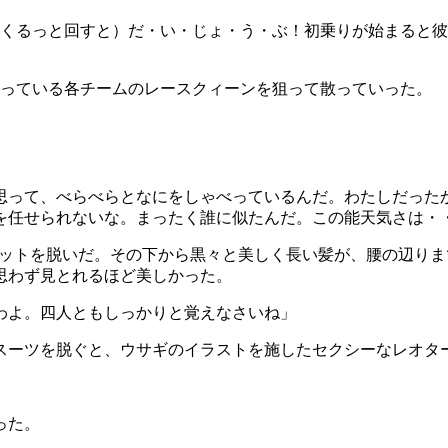
くるっと回すと）だ・い・じょ・う・ぶ！初乗りが始まると彼
っている各チームのレースクィーンを狙って散っていった。
思って、べらべらとなにをしゃべっているんだ。わたしだった
を任せられないな。まったく誰に似たんだ。この能天気さは・
ットを脱いだ。その下から黒々と美しく長い髪が、腰の辺りま
思わず見とれるほど美しかった。
わよ。四人ともしっかりと覚えなさいね」
スーツを脱ぐと、ウサギのイラストを施したセクシーなレオタ
った。