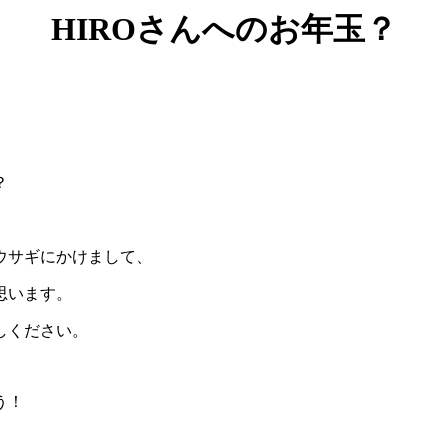
HIRO
さんへのお年玉？
？
ウサギにかけまして、
思います。
しください。
う！