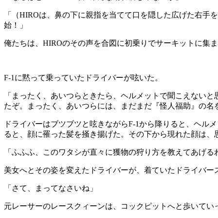
「（
HIRO
は、鼻の下に親指を当てて口を隠した広げた右手を
始！」
俺たちは、
HIRO
のその声を合図に初乗りでサーキットに集ま
F-1
に黙って乗っていたドライバーが呟いた。
「まったく、あいつらときたら、ヘルメットで聞こえないと
たぞ。まったく、あいつらには、まだまだ『怪人福助』の名
ドライバーはブツブツと呟きながら
F-1
から降りると、ヘルメ
ると、顔に罹った髪を掻き揚げた。その下から現れた顔は、
「ふふふ、このワタシが直々に獲物の狩り方を教えてあげる
美女へとその姿を変えたドライバーが、着ていたドライバー
「さて、まってなさいね」
元レーサーのレースクィーンは、コックピットへと歩いてい