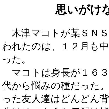
思いがけ
木津マコトが某ＳＮＳ
われたのは、１２月も
った。
マコトは身長が１６３
代から悩みの種だった
った友人達はどんどん