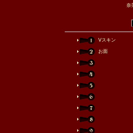
奈
Ⅴスキン
お面