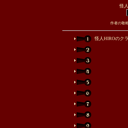
怪
作者の敬
怪人HIROのク