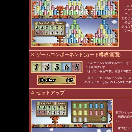
このゲ
バケツ
プレイ
と同じ
出せな
された
ゲーム
3. ゲームコンポーネント(カード構成/画面)
このゲームで使用するカードは、黄
７は各３枚です。
従って、各色22枚、総計110枚
各プレイヤーのネームプレートが
のプレイヤーが持っている手札の枚
4. セットアップ
各プレイヤ
画面の自分
す。
配置はドラ