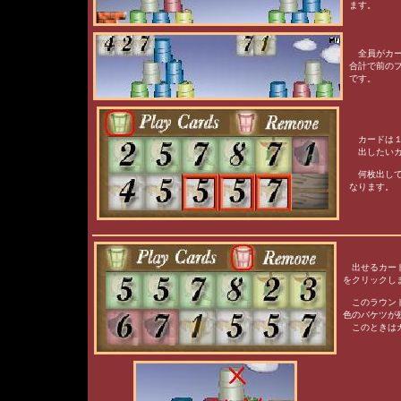
ます。
全員がカー
合計で前の
です。
カードは１
出したいカ
何枚出して
なります。
出せるカード
をクリックし
このラウンド
色のバケツが
このときはカ