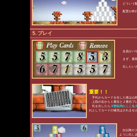
どういう配
配置が終わ
5. プレイ
全員がバケ
まず、最初
出したいカ
重要！！
手札からカードを出した後は山札
上段の右から１番目と２番目プレ
札を出したら
３秒以内にここを
れとしてカードの補充はされませ
次以降のプ
ように出し