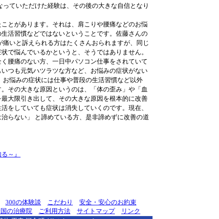
なっていただけた経験は、その後の大きな自信となり
たことがあります。それは、肩こりや腰痛などのお悩
の生活習慣などではないということです。佐藤さんの
が痛いと訴えられる方はたくさんおられますが、同じ
症状で悩んでいるかというと、そうではありません。
全く腰痛のない方、一日中パソコン仕事をされていて
もいつも元気ハツラツな方など、お悩みの症状がない
 お悩みの症状には仕事や普段の生活習慣など以外
す。その大きな原因というのは、「体の歪み」や「血
を最大限引き出して、その大きな原因を根本的に改善
生活をしていても症状は消失していくのです。現在、
治らない」 と諦めている方、是非諦めずに改善の道
知る～』
300の体験談
こだわり
安全・安心のお約束
全国の治療院
ご利用方法
サイトマップ
リンク