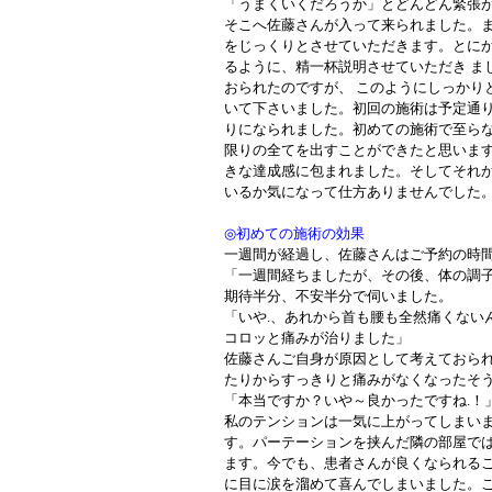
「うまくいくだろうか」とどんどん緊張
そこへ佐藤さんが入って来られました。ま
をじっくりとさせていただきます。とに
るように、精一杯説明させていただき ま
おられたのですが、 このようにしっかり
いて下さいました。初回の施術は予定通
りになられました。初めての施術で至ら
限りの全てを出すことができたと思いま
きな達成感に包まれました。そしてそれ
いるか気になって仕方ありませんでした
◎初めての施術の効果
一週間が経過し、佐藤さんはご予約の時
「一週間経ちましたが、その後、体の調
期待半分、不安半分で伺いました。
「いや.、あれから首も腰も全然痛くない
コロッと痛みが治りました」
佐藤さんご自身が原因として考えておら
たりからすっきりと痛みがなくなったそ
「本当ですか？いや～良かったですね.！
私のテンションは一気に上がってしまい
す。パーテーションを挟んだ隣の部屋で
ます。今でも、患者さんが良くなられる
に目に涙を溜めて喜んでしまいました。