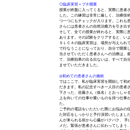
◎臨床実習＝プチ開業
授業が終盤に入ってくると、実際に患者
した。この練習は非常に厳しく、治療技
つ一つにもチェックが入ります。これも
さらには患者さんの自然治癒力を引き出
そして、全ての授業が終わると、実際に
あります。その試験をクリアすると、い
ＳＬＣＡの臨床実習は、場所が与えられて
で行なうことになっており、自分で開業
当させていただく患者さんへの治療は、
て、治療効果の出る出ないは、すべて自
ませていただきました。
◎初めての患者さんの施術
ではここで、私が臨床実習を開始して初
だきます。私の記念すべき一人目の患者
下さった、佐藤さん（仮名）とおっしゃ
上を向いての仕事や重いものを持つ仕事
た。
ご予約の電話をいただいた際にお悩みの
た対応をしっかりと予行演習いたしまし
んが来られる前から心臓がバクバク、 手
メだ。緊張が患者さんに伝わってしまう…