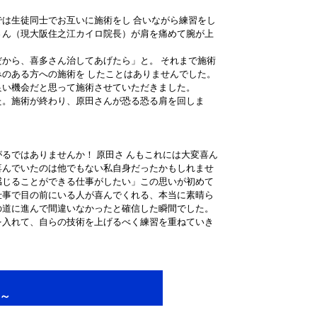
は生徒同士でお互いに施術をし 合いながら練習をし
さん（現大阪住之江カイロ院長）が肩を痛めて腕が上
から、喜多さん治してあげたら」と。 それまで施術
のある方への施術を したことはありませんでした。
良い機会だと思って施術させていただきました。
た。施術が終わり、原田さんが恐る恐る肩を回しま
るではありませんか！ 原田さ んもこれには大変喜ん
喜んでいたのは他でもない私自身だったかもしれませ
感じることができる仕事がしたい」この思いが初めて
仕事で目の前にいる人が喜んでくれる、本当に素晴ら
の道に進んで間違いなかったと確信した瞬間でした。
を入れて、自らの技術を上げるべく練習を重ねていき
～