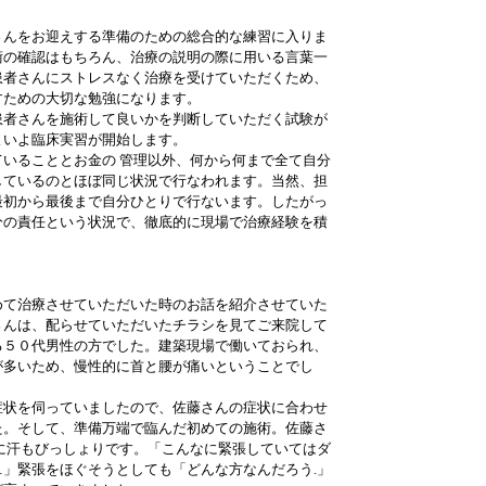
さんをお迎えする準備のための総合的な練習に入りま
術の確認はもちろん、治療の説明の際に用いる言葉一
患者さんにストレスなく治療を受けていただくため、
すための大切な勉強になります。
患者さんを施術して良いかを判断していただく試験が
よいよ臨床実習が開始します。
いることとお金の 管理以外、何から何まで全て自分
しているのとほぼ同じ状況で行なわれます。当然、担
最初から最後まで自分ひとりで行ないます。したがっ
分の責任という状況で、徹底的に現場で治療経験を積
めて治療させていただいた時のお話を紹介させていた
さんは、配らせていただいたチラシを見てご来院して
る５０代男性の方でした。建築現場で働いておられ、
が多いため、慢性的に首と腰が痛いということでし
症状を伺っていましたので、佐藤さんの症状に合わせ
た。そして、準備万端で臨んだ初めての施術。佐藤さ
に汗もびっしょりです。「こんなに緊張していてはダ
」緊張をほぐそうとしても「どんな方なんだろう.」