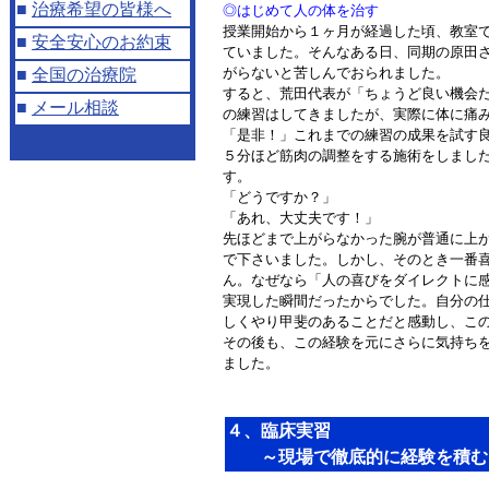
■
治療希望の皆様へ
◎はじめて人の体を治す
授業開始から１ヶ月が経過した頃、教室で
■
安全安心のお約束
ていました。そんなある日、同期の原田
がらないと苦しんでおられました。
■
全国の治療院
すると、荒田代表が「ちょうど良い機会だ
■
メール相談
の練習はしてきましたが、実際に体に痛み
「是非！」これまでの練習の成果を試す
５分ほど筋肉の調整をする施術をしまし
す。
「どうですか？」
「あれ、大丈夫です！」
先ほどまで上がらなかった腕が普通に上が
で下さいました。しかし、そのとき一番
ん。なぜなら「人の喜びをダイレクトに
実現した瞬間だったからでした。自分の
しくやり甲斐のあることだと感動し、こ
その後も、この経験を元にさらに気持ち
ました。
４、臨床実習
～現場で徹底的に経験を積む