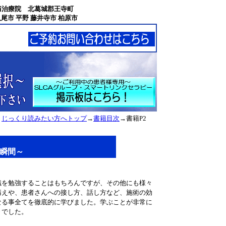
痛治療院 北葛城郡王寺町
尾市 平野 藤井寺市 柏原市
じっくり読みたい方へトップ
→
書籍目次
→書籍P2
瞬間～
識を勉強することはもちろんですが、その他にも様々
構えや、患者さんへの接し方、話し方など、施術の効
なる事全てを徹底的に学びました。学ぶことが非常に
々でした。