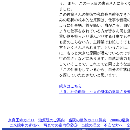
う。 また、この一人目の患者さんに良く
ました。
この佐藤さんの施術で私自身再確認でき
みの症状の根本的な原因は、仕事や普段
ように仕事柄、首が痛い、肩がこる、 腰
ような仕事をされている方が皆さん同じ
重い物を持ったり運んだりする仕事でも
も肩のこらない方、主婦業でお忙しくて
方もたくさんおられます。ということは、
に、もっと大きな原因が潜んでいるので
行の悪さ」などにあります。自然治癒力
していくことで、これまでと同じような
「この仕事をしているから、自分の症状は
を探していただきたいと思います。
続きはこちら
『５、紆余曲折 ～人の身体の奥深さを
奈良王寺カイロ
治療院のご案内
当院の整体カイロ気功
2000の症例
ご来院中の皆様へ
写真での案内①
②
③
当院の理念
不安な方へ