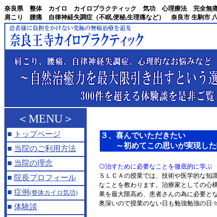
奈良県 整体 カイロ カイロプラクティック 気功 心理療法 完全無
肩こり 腰痛 自律神経失調症（不眠,便秘,生理痛など） 奈良市 生駒市 八
＜MENU＞
■
トップページ
３、喜んでいただきたい
～初めてこの思いが実現した
■
当院のご利用方法
■
当院の理念
◎治すために必要なことを徹底的に学ぶ
ＳＬＣＡの授業では、技術や医学的な知
■
院長プロフィール
なことを教わります。治療家としての心
■
症例
(整体カイロ気功)
果を最大限高め、患者さんの為に必要と
奥深いので授業のない日も勉強勉強の日
■
体験談