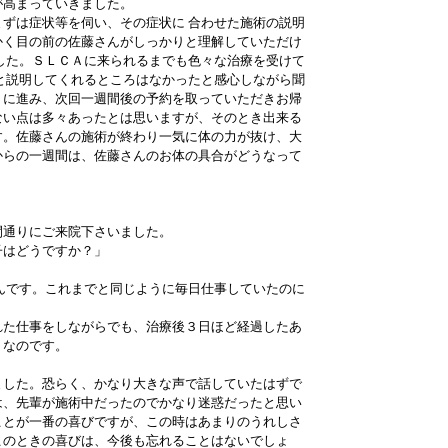
が高まっていきました。
ずは症状等を伺い、その症状に 合わせた施術の説明
かく目の前の佐藤さんがしっかりと理解していただけ
した。ＳＬＣＡに来られるまでも色々な治療を受けて
と説明してくれるところはなかったと感心しながら聞
りに進み、次回一週間後の予約を取っていただきお帰
ない点は多々あったとは思いますが、そのとき出来る
す。佐藤さんの施術が終わり一気に体の力が抜け、大
からの一週間は、佐藤さんのお体の具合がどうなって
。
間通りにご来院下さいました。
子はどうですか？」
んです。これまでと同じように毎日仕事していたのに
れた仕事をしながらでも、治療後３日ほど経過したあ
うなのです。
」
ました。恐らく、かなり大きな声で話していたはずで
は、先輩が施術中だったのでかなり迷惑だったと思い
ことが一番の喜びですが、この時はあまりのうれしさ
このときの喜びは、今後も忘れることはないでしょ