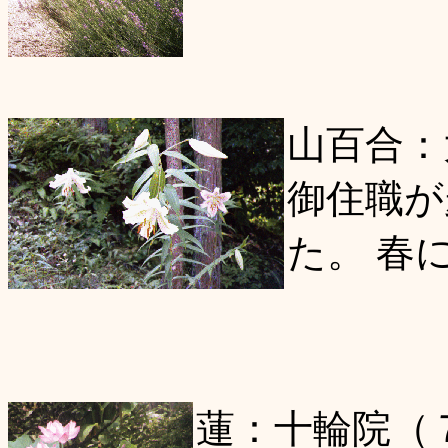
山百合：
御住職が
た。 春
蓮：十輪院（