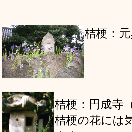
桔梗：元
桔梗：円成寺
桔梗の花には