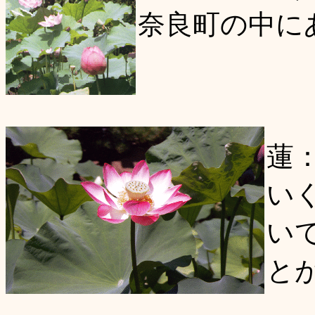
奈良町の中に
蓮
い
い
と