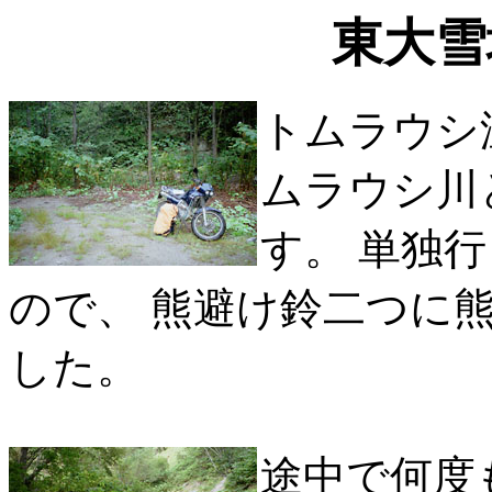
東大雪
トムラウシ
ムラウシ川
す。 単独
ので、 熊避け鈴二つに
した。
途中で何度