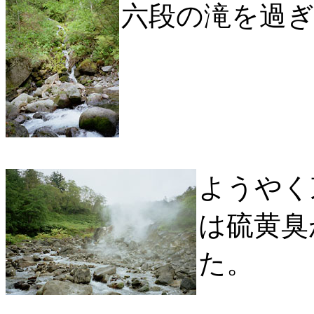
六段の滝を過
ようやく
は硫黄臭
た。