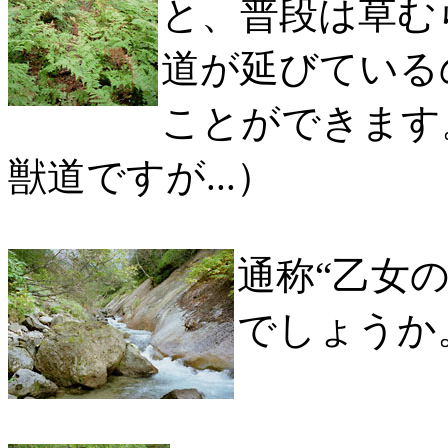
と、普段は草む
道が延びている
ことができます
獣道ですが...）
通称“乙女
でしょうか