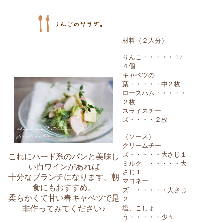
材料（２人分）
りんご・・・・・１/
４個
キャベツの
葉・・・・・中２枚
ロースハム・・・・・
２枚
スライスチー
ズ・・・・２枚
（ソース）
クリームチー
ズ・・・・・大さじ１
これにハード系のパンと美味し
ミルク ・・・・・大
い白ワインがあれば
さじ１
十分なブランチになります。朝
マヨネー
食にもおすすめ。
ズ ・・・・・大さじ
柔らかくて甘い春キャベツで是
２
非作ってみてください♪
塩、こしょ
う・・・・・少々