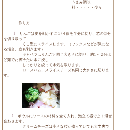
うまみ調味
料・・・・・少々
作り方
りんごは皮を剥かずに１/４個を半分に切り、芯の部分
を切り取って
くし型にスライスします。（ワックスなどが気にな
る場合、皮も剥きます）
キャベツはりんごと同じ大きさに切り、約1～２分ほ
ど茹でた後冷たい水に浸し
しっかりと絞って水気を取ります。
ロースハム、スライスチーズも同じ大きさに切りま
す。
ボウルにソースの材料を全て入れ、泡立て器でよく混ぜ
合わせます。
クリームチーズは小さな粒が残っていても大丈夫で