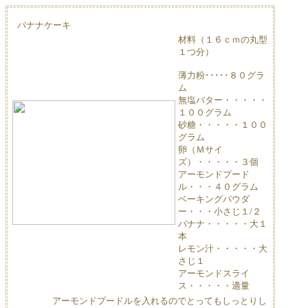
バナナケーキ
材料（１６ｃｍの丸型
１つ分）
薄力粉･････８０グラ
ム
無塩バター・・・・・
１００グラム
砂糖・・・・・１００
グラム
卵（Ｍサイ
ズ）・・・・・３個
アーモンドプード
ル・・・４０グラム
ベーキングパウダ
ー・・・小さじ１/２
バナナ・・・・・大１
本
レモン汁・・・・・大
さじ１
アーモンドスライ
ス・・・・・適量
アーモンドプードルを入れるのでとってもしっとりし