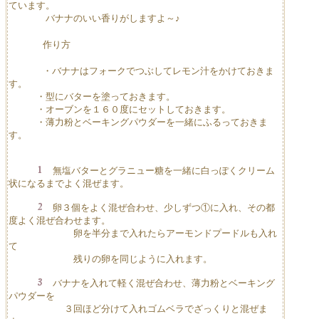
ています。
バナナのいい香りがしますよ～♪
作り方
・バナナはフォークでつぶしてレモン汁をかけておきま
す。
・型にバターを塗っておきます。
・オーブンを１６０度にセットしておきます。
・薄力粉とベーキングパウダーを一緒にふるっておきま
す。
無塩バターとグラニュー糖を一緒に白っぽくクリーム
状になるまでよく混ぜます。
卵３個をよく混ぜ合わせ、少しずつ①に入れ、その都
度よく混ぜ合わせます。
卵を半分まで入れたらアーモンドプードルも入れ
て
残りの卵を同じように入れます。
バナナを入れて軽く混ぜ合わせ、薄力粉とベーキング
パウダーを
３回ほど分けて入れゴムベラでざっくりと混ぜま