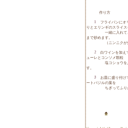
作り方
フライパンにオリ
りとエリンギのスライス
一緒に入れて、エリ
まで炒めます。
（ニンニクが焦げな
白ワインを加えて
ューレとコンソメ顆粒
塩コショウを入れて
す。
お皿に盛り付けて
ートバジルの葉を
ちぎってふりか