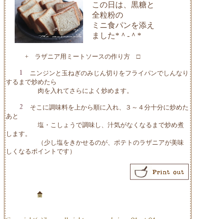
この日は、黒糖と
全粒粉の
ミニ食パンを添え
ました*＾-＾*
+ ラザニア用ミートソースの作り方 □
ニンジンと玉ねぎのみじん切りをフライパンでしんなり
するまで炒めたら
肉を入れてさらによく炒めます。
そこに調味料を上から順に入れ、３～４分十分に炒めた
あと
塩・こしょうで調味し、汁気がなくなるまで炒め煮
します。
（少し塩をきかせるのが、ポテトのラザニアが美味
しくなるポイントです）