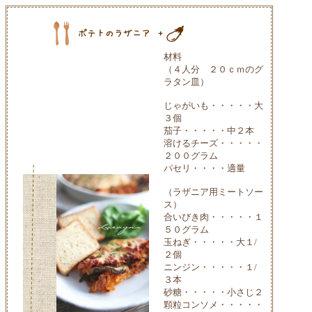
材料
（４人分 ２０ｃｍのグ
ラタン皿）
じゃがいも・・・・・大
３個
茄子・・・・・中２本
溶けるチーズ・・・・・
２００グラム
パセリ・・・・適量
（ラザニア用ミートソー
ス）
合いびき肉・・・・・１
５０グラム
玉ねぎ・・・・・大１/
２個
ニンジン・・・・・１/
３本
砂糖・・・・・小さじ２
顆粒コンソメ・・・・・