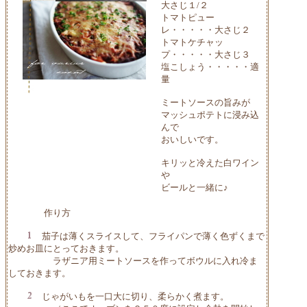
大さじ１/２
トマトピュー
レ・・・・・大さじ２
トマトケチャッ
プ・・・・・大さじ３
塩こしょう・・・・・適
量
ミートソースの旨みが
マッシュポテトに浸み込
んで
おいしいです。
キリッと冷えた白ワイン
や
ビールと一緒に♪
作り方
茄子は薄くスライスして、フライパンで薄く色ずくまで
炒めお皿にとっておきます。
ラザニア用ミートソースを作ってボウルに入れ冷ま
しておきます。
じゃがいもを一口大に切り、柔らかく煮ます。