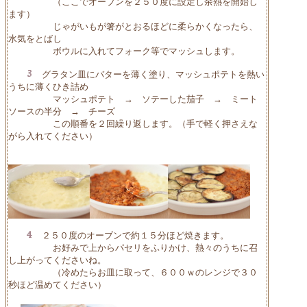
（ここでオーブンを２５０度に設定し余熱を開始し
ます）
じゃがいもが箸がとおるほどに柔らかくなったら、
水気をとばし
ボウルに入れてフォーク等でマッシュします。
グラタン皿にバターを薄く塗り、マッシュポテトを熱い
うちに薄くひき詰め
マッシュポテト → ソテーした茄子 → ミート
ソースの半分 → チーズ
この順番を２回繰り返します。（手で軽く押さえな
がら入れてください）
２５０度のオーブンで約１５分ほど焼きます。
お好みで上からパセリをふりかけ、熱々のうちに召
し上がってくださいね。
（冷めたらお皿に取って、６００ｗのレンジで３０
秒ほど温めてください）