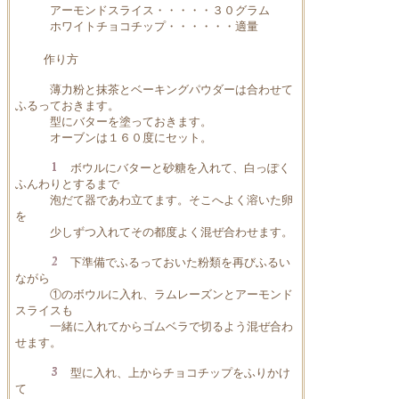
アーモンドスライス・・・・・３０グラム
ホワイトチョコチップ・・・・・・適量
作り方
薄力粉と抹茶とベーキングパウダーは合わせて
ふるっておきます。
型にバターを塗っておきます。
オーブンは１６０度にセット。
ボウルにバターと砂糖を入れて、白っぽく
ふんわりとするまで
泡だて器であわ立てます。そこへよく溶いた卵
を
少しずつ入れてその都度よく混ぜ合わせます。
下準備でふるっておいた粉類を再びふるい
ながら
①のボウルに入れ、ラムレーズンとアーモンド
スライスも
一緒に入れてからゴムベラで切るよう混ぜ合わ
せます。
型に入れ、上からチョコチップをふりかけ
て