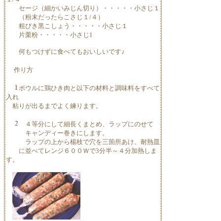
セージ（細かいみじん切り）・・・・・小さじ１
（粉末だったらこさじ１/４）
粗びき黒こしょう・・・・・小さじ１
片栗粉・・・・・小さじ1
何もつけずに食べてもおいしいです♪
作り方
ボウルに鶏ひき肉と以下の材料と調味料をすべて
入れ
粘りが出るまでよく練ります。
４等分にして細長くまとめ、ラップにのせて
キャンディー巻きにします。
ラップの上から楊枝で穴を三箇所あけ、耐熱皿
に並べてレンジ６００Ｗで3分半～４分加熱しま
す。