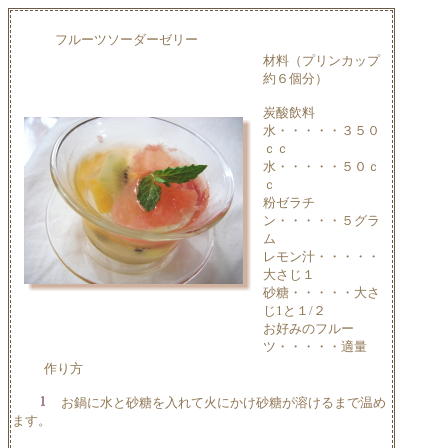
フルーツソーダーゼリー
材料（プリンカップ
約６個分）
炭酸飲料
水・・・・・３５０
ｃｃ
水・・・・・５０ｃ
ｃ
粉ゼラチ
ン・・・・・５グラ
ム
レモン汁・・・・・
大さじ１
砂糖・・・・・大さ
じ1と１/２
お好みのフルー
ツ・・・・・適量
作り方
お鍋に水と砂糖を入れて火にかけ砂糖が溶けるまで温め
ます。