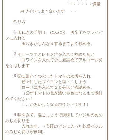
ー・・・・・適量
白ワインによく合います・・・
作り方
玉ねぎの千切り、にんにく、唐辛子をフライパ
ンに入れて
玉ねぎがしんなりするまでよく炒める。
そこへツナとレモン汁を入れて炒めたあと
白ワインを入れて少し煮詰めてアルコール分
をとばします
②に細かくつぶしたトマトの水煮を入れ
粉々にしたブイヨンと塩・こしょう
ローリエを入れて２０分ほど煮詰める。
（必ずトマトの色が濃い赤色になるまで煮詰
めてください！
ここがおいしくなるポイントです！）
味をみて、塩こしょうで調味してバジルの葉の
みじん切りを
入れます。（市販のビンに入った乾燥バジル
のみじん切りが便利）