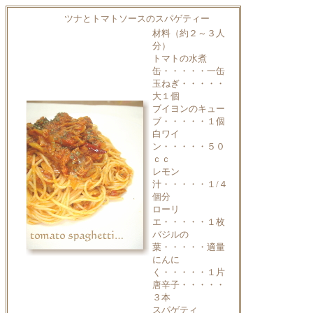
ツナとトマトソースのスパゲティー
材料（約２～３人
分）
トマトの水煮
缶・・・・・一缶
玉ねぎ・・・・・
大１個
ブイヨンのキュー
ブ・・・・・１個
白ワイ
ン・・・・・５０
ｃｃ
レモン
汁・・・・・１/４
個分
ローリ
エ・・・・・１枚
バジルの
葉・・・・・適量
にんに
く・・・・・１片
唐辛子・・・・・
３本
スパゲティ