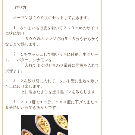
作り方
オーブンは２００度にセットしておきます。
さつまいもは皮を剥いて２～３ｃｍのサイコ
ロ状に切り
６００Ｗのレンジで約５～６分やわらかく
なるまで熱します。
１をマッシュして熱いうちに砂糖、生クリー
ム、 バター、シナモンを
入れてよく混ぜ合わせ最後に卵黄を入れて
混ぜます。
２を絞り袋に入れて、タルト型に生地を敷い
た上に絞り出します。
上に溶きたまごを塗り黒ゴマを散らします。
２００度で１５分、１８０度に下げてまた１
５分焼いたらできあがりです！