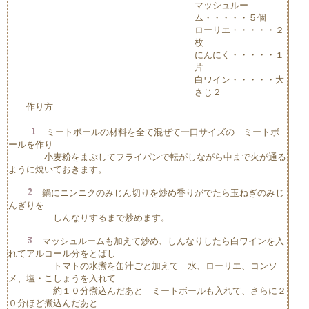
マッシュルー
ム・・・・・５個
ローリエ・・・・・２
枚
にんにく・・・・・１
片
白ワイン・・・・・大
さじ２
作り方
ミートボールの材料を全て混ぜて一口サイズの ミートボ
ールを作り
小麦粉をまぶしてフライパンで転がしながら中まで火が通る
ように焼いておきます。
鍋にニンニクのみじん切りを炒め香りがでたら玉ねぎのみじ
んぎりを
しんなりするまで炒めます。
マッシュルームも加えて炒め、しんなりしたら白ワインを入
れてアルコール分をとばし
トマトの水煮を缶汁ごと加えて 水、ローリエ、コンソ
メ、塩・こしょうを入れて
約１０分煮込んだあと ミートボールも入れて、さらに２
０分ほど煮込んだあと