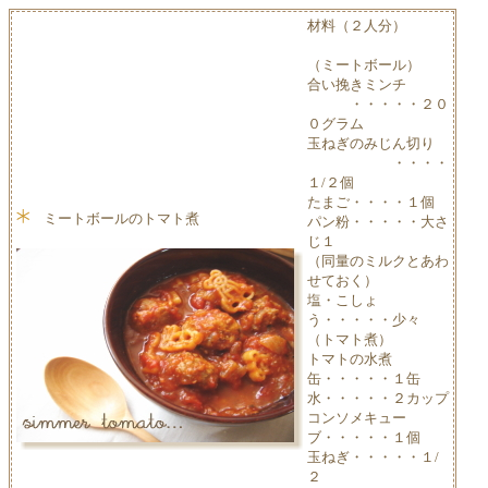
材料（２人分）
（ミートボール）
合い挽きミンチ
・・・・・２０
０グラム
玉ねぎのみじん切り
・・・・
１/２個
たまご・・・・１個
ミートボールのトマト煮
パン粉・・・・・大さ
じ１
（同量のミルクとあわ
せておく）
塩・こしょ
う・・・・・少々
（トマト煮）
トマトの水煮
缶・・・・・１缶
水・・・・・２カップ
コンソメキュー
ブ・・・・・１個
玉ねぎ・・・・・１/
２