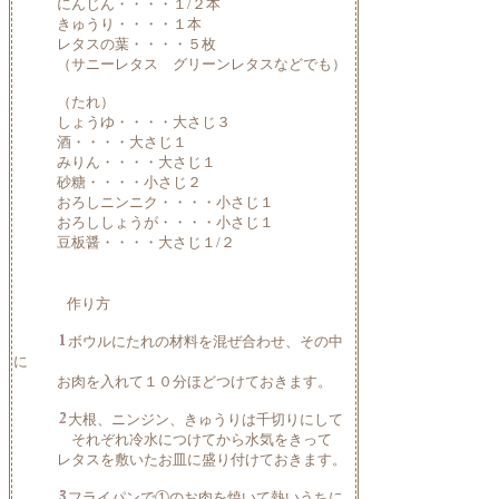
にんじん・・・・１/２本
きゅうり・・・・１本
レタスの葉・・・・５枚
（サニーレタス グリーンレタスなどでも）
（たれ）
しょうゆ・・・・大さじ３
酒・・・・大さじ１
みりん・・・・大さじ１
砂糖・・・・小さじ２
おろしニンニク・・・・小さじ１
おろししょうが・・・・小さじ１
豆板醤・・・・大さじ１/２
作り方
ボウルにたれの材料を混ぜ合わせ、その中
に
お肉を入れて１０分ほどつけておきます。
大根、ニンジン、きゅうりは千切りにして
それぞれ冷水につけてから水気をきって
レタスを敷いたお皿に盛り付けておきます。
フライパンで①のお肉を焼いて熱いうちに