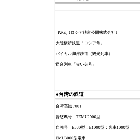
РЖД（ロシア鉄道公開株式会社）
大陸横断鉄道「ロシア号」
バイカル湖岸鉄道（観光列車）
寝台列車「赤い矢号」
●台湾の鉄道
台湾高鐵 700T
普悠瑪号 TEMU2000型
自強号 E500型：E1000型：客車1000型
EMU3000型電車