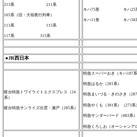
213系 211系
キハ75形 キハ25
165系（旧・大垣夜行列車）
キハ11形 キハ58
113系 115系
117系 315系
●JR西日本
特急スーパーおき（キハ187
特急はるか（281系）
寝台特急トワイライトエクスプレス（24
特急まいづる・きのさき（28
系）
特急やくも（381系）（273系
寝台特急サンライズ出雲・瀬戸（285系）
特急サンダーバード（683系
特急くろしお（オーシャンアロ