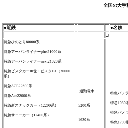
全国の大手
●近鉄
●名鉄
□
特急ひのとり80000系
特急アーバンライナーplus21000系
特急アーバンライナーnext21020系
特急ビスタカーIII世・ビスタEX（30000
系）
特急ACE22600系
通勤電車
特急パノラ
特急Ace22000系
特急1030
特急新スナックカー（12200系）
5200系
特急パノラマ
特急サニーカー（12400系）
1620系
特急1700