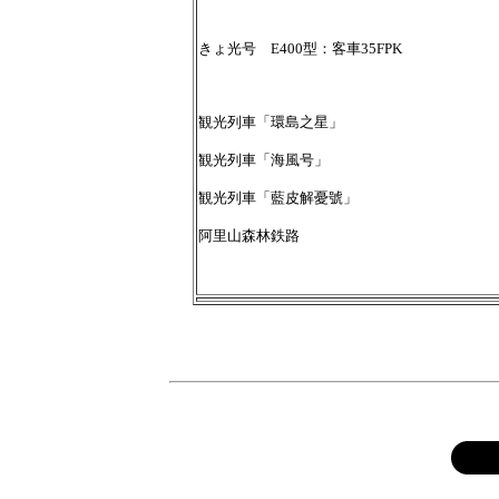
きょ光号 E400型：客車35FPK
観光列車「環島之星」
観光列車「海風号」
観光列車「藍皮解憂號」
阿里山森林鉄路