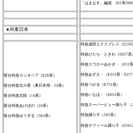
「はまなす」編成 261系500
●JR東日本
特急成田エクスプレス（E259
特急ひたち・ときわ（E657系
特急スワローあかぎ・（651
特急あずさ・（E353系・E257
寝台特急カシオペア（E26系）
特急つがる（E751系）
寝台特急北斗星（東日本用・24系）
特急いなほ・（E653系）
寝台特急北陸（14系）
特急スーパービュー踊り子 （2
寝台特急あけぼの（24系）
特急踊り子（185系）
寝台特急ゆうずる（583系）
特急サフィール踊り子（E261