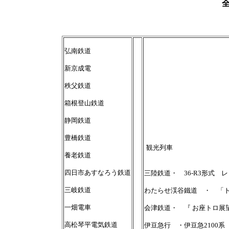
弘南鉄道
新京成電
秩父鉄道
箱根登山鉄道
静岡鉄道
豊橋鉄道
観光列車
養老鉄道
四日市あすなろう鉄道
三陸鉄道・ 36-R3形式
三岐鉄道
わたらせ渓谷鐵道 ・ 「
一畑電車
会津鉄道・ 『 お座トロ展
高松琴平電気鉄道
伊豆急行 ・伊豆急2100系 