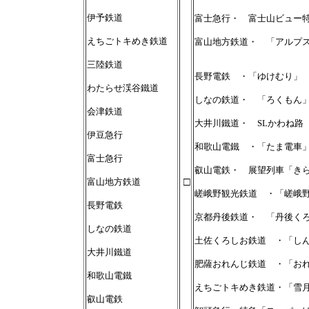
伊予鉄道
富士急行・ 富士山ビュー
えちごトキめき鉄道
富山地方鉄道・ 「アルプ
三陸鉄道
長野電鉄 ・「ゆけむり」
わたらせ渓谷鐵道
しなの鉄道・ 「ろくもん
会津鉄道
大井川鐵道・ SLかわね
伊豆急行
和歌山電鐵 ・「たま電車
富士急行
叡山電鉄・ 展望列車「き
□
富山地方鉄道
嵯峨野観光鉄道 ・「嵯峨
長野電鉄
京都丹後鉄道・ 「丹後く
しなの鉄道
土佐くろしお鉄道 ・「し
大井川鐵道
肥薩おれんじ鉄道 ・「お
和歌山電鐵
えちごトキめき鉄道・「雪月花
叡山電鉄