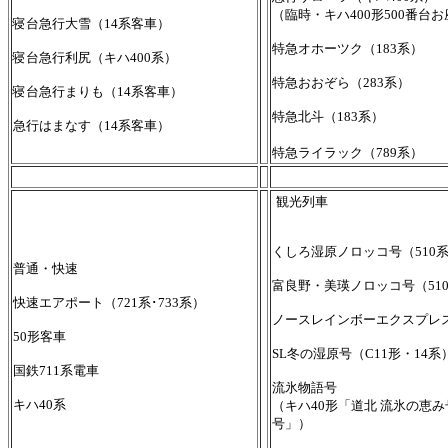
（臨時・キハ400形500番台
寝台急行大雪（14系客車）
特急オホーツク（183系）
寝台急行利尻（キハ400系）
特急おおぞら（283系）
寝台急行まりも（14系客車）
特急北斗（183系）
急行はまなす（14系客車）
特急ライラック（789系）
観光列車
くしろ湿原ノロッコ号（510
普通・快速
富良野・美瑛ノロッコ号（51
快速エアポート（721系･733系）
ノースレインボーエクスプレス
50形客車
SL冬の湿原号（C11形・14系
国鉄711系電車
流氷物語号
キハ40系
（キハ40形「道北 流氷の恵
号」）