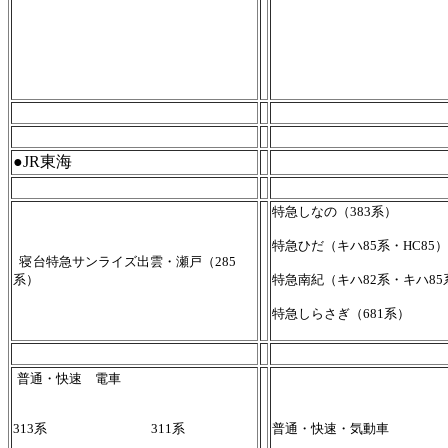
●JR東海
特急しなの（383系）
特急ひだ（キハ85系・HC85）
寝台特急サンライズ出雲・瀬戸（285
系）
特急南紀（キハ82系・キハ85
特急しらさぎ（681系）
普通・快速 電車
313系 311系
普通・快速・気動車