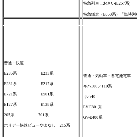
特急列車しおさい(E257系)
特急鎌倉（E653系）「臨時列
普通・快速
E235系 E233系
普通・気動車・蓄電池電車
E231系 E217系
キハ100／110系
E721系 E501系
キハ40
E127系 E129系
EV-E801系
205系 701系
GV-E400系
ホリデー快速ビューやまなし 215系