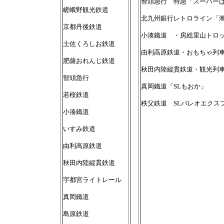
智頭急行 特急「スーパーはく
嵯峨野観光鉄道
北九州銀行レトロライン「
京都丹後鉄道
小湊鐵道 ・房総里山トロ
土佐くろしお鉄道
由利高原鉄道・おもちゃ列
肥薩おれんじ鉄道
秋田内陸縦貫鉄道・観光列車 
智頭急行
真岡鐵道「SLもおか」
若桜鉄道
秩父鉄道 SLパレオエクス
小湊鐵道
いすみ鉄道
由利高原鉄道
秋田内陸縦貫鉄道
宇都宮ライトレール
真岡鐵道
島原鉄道