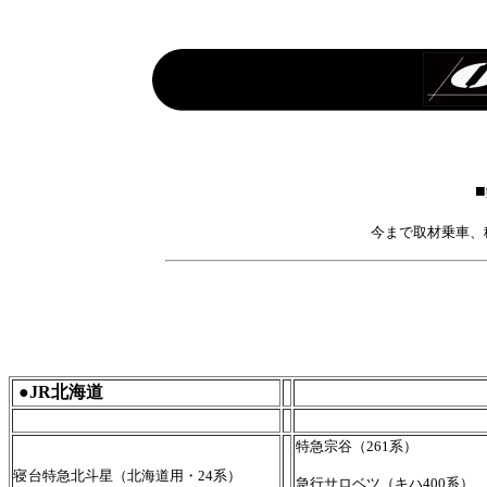
今まで取材乗車
●JR北海道
特急宗谷（261系）
寝台特急北斗星（北海道用・24系）
急行サロベツ（キハ400系）