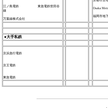
京都市営
江ノ島電鉄 東急電鉄世田谷
Osaka Met
線
福岡市地
万葉線株式会社
●大手私鉄
京浜急行電鉄
京王電鉄
東急電鉄