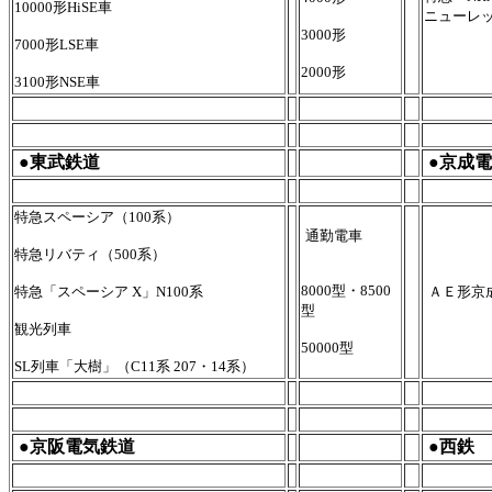
10000形HiSE車
ニューレ
3000形
7000形LSE車
2000形
3100形NSE車
●東武鉄道
●京成
特急スペーシア（100系）
通勤電車
特急リバティ（500系）
8000型・8500
特急「スペーシア X」N100系
ＡＥ形京
型
観光列車
50000型
SL列車「大樹」（C11系 207・14系）
●京阪電気鉄道
●西鉄