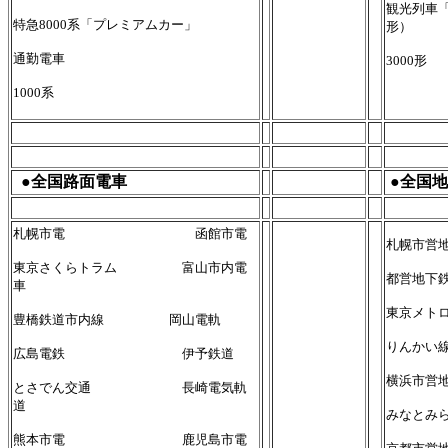
観光列車「TH
特急8000系「プレミアムカー」
形）
通勤電車
3000形
1000系
●全国路面電車
●全国
札幌市電 函館市電
札幌市営
東京さくらトラム 富山市内電
都営地下
車
東京メト
豊橋鉄道市内線 岡山電軌
りんかい
広島電鉄 伊予鉄道
横浜市営
とさでん交通 長崎電気軌
道
みなとみ
熊本市電 鹿児島市電