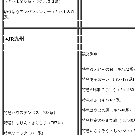
（キハ１８５系・キクハ３２形）
ゆうゆうアンパンマンカー（キハ１８５
系）
●JR九州
観光列車
特急ゆふいんの森（キハ72系
特急あそぼーい!（キハ183系1
特急A列車で行こう（キハ185
特急ゆふ（キハ185系）
特急はやとの風（キハ40系）
特急ハウステンボス（783系）
特急指宿のたまて箱（キハ40
特急にちりん・きりしま（787系）
特急いさぶろう・しんぺい（キハ
特急ソニック（883系）