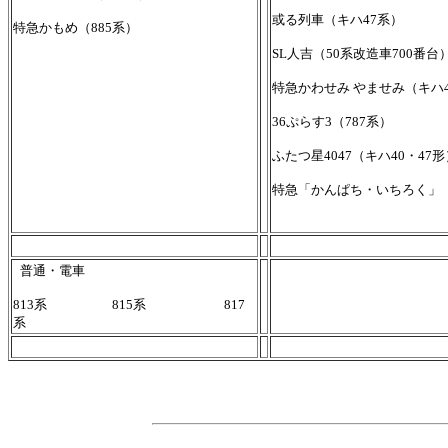
或る列車（キハ47系）
特急かもめ（885系）
SL人吉（50系改造車700番台
特急かわせみ やませみ（キハ
36ぷらす3（787系）
ふたつ星4047（キハ40・47
特急「かんぱち・いちろく」（
普通・電車
813系 815系 817
系