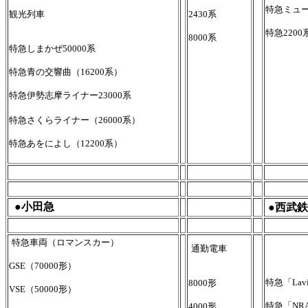
特急ミュー
観光列車
2430系
特急2200
8000系
特急しまかぜ50000系
特急青の交響曲（16200系）
特急伊勢志摩ライナー23000系
特急さくらライナー（26000系）
特急あをによし（12200系）
●小田急
●西武
特急車両（ロマンスカー）
通勤電車
GSE（70000形）
特急「Lav
8000形
VSE（50000形）
特急「NRA
4000形