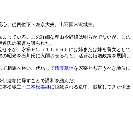
受心。従四位下・左京大夫。出羽国米沢城主。
高まっている。この詳細な理由や経緯は明らかでないが、この
伊達氏の家督を譲られた。
見せるが、永禄９年（１５６６）には姉または妹を養女として
弟の昭光を石川氏に入嗣させるなど、活発な婚姻政策を展開し
して相馬へ逐い、代わって
遠藤基信
を家宰とも言うべき地位に
を伊達領に帰すことで講和を結んだ。
二本松城主・
二本松義継
に拉致される途中、追撃してきた伊達