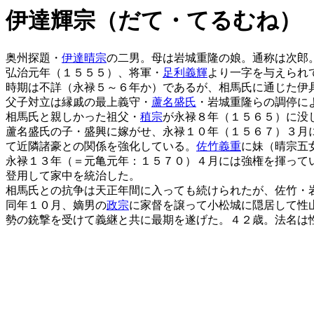
伊達輝宗（だて・てるむね）
奥州探題・
伊達晴宗
の二男。母は岩城重隆の娘。通称は次郎
弘治元年（１５５５）、将軍・
足利義輝
より一字を与えられ
時期は不詳（永禄５～６年か）であるが、相馬氏に通じた伊
父子対立は縁戚の最上義守・
蘆名盛氏
・岩城重隆らの調停に
相馬氏と親しかった祖父・
稙宗
が永禄８年（１５６５）に没
蘆名盛氏の子・盛興に嫁がせ、永禄１０年（１５６７）３月
て近隣諸豪との関係を強化している。
佐竹義重
に妹（晴宗五
永禄１３年（＝元亀元年：１５７０）４月には強権を揮って
登用して家中を統治した。
相馬氏との抗争は天正年間に入っても続けられたが、佐竹・
同年１０月、嫡男の
政宗
に家督を譲って小松城に隠居して性
勢の銃撃を受けて義継と共に最期を遂げた。４２歳。法名は