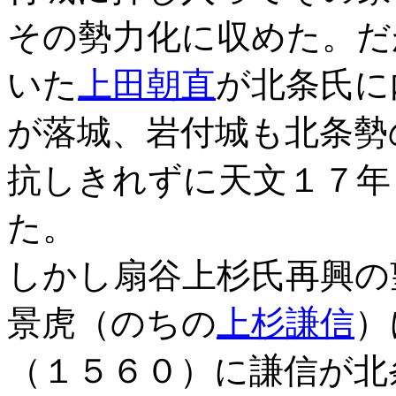
その勢力化に収めた。だ
いた
上田朝直
が北条氏に
が落城、岩付城も北条勢
抗しきれずに天文１７年
た。
しかし扇谷上杉氏再興の
景虎（のちの
上杉謙信
）
（１５６０）に謙信が北