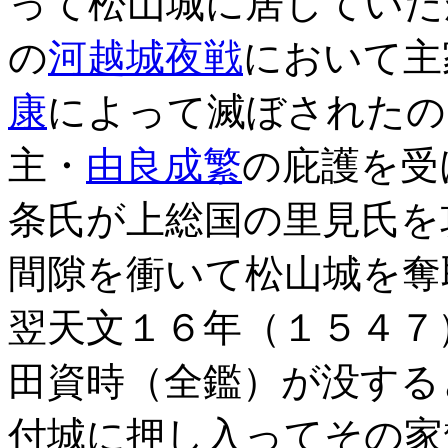
って松山城に居していた
の
河越城夜戦
において主
康
によって滅ぼされたの
主・
由良成繁
の庇護を受
条氏が上総国の里見氏を
間隙を衝いて松山城を奪
翌天文１６年（１５４７
田資時（全鑑）が没する
付城に押し入ってその家