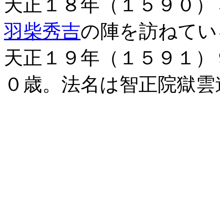
天正１８年（１５９０）
羽柴秀吉
の陣を訪ねてい
天正１９年（１５９１）
０歳。法名は智正院獄雲