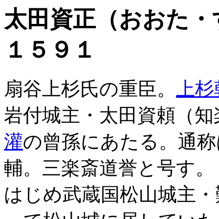
太田資正（おおた・
１５９１
扇谷上杉氏の重臣。
上杉
岩付城主・太田資頼（知
灌
の曾孫にあたる。通称
輔。三楽斎道誉と号す。
はじめ武蔵国松山城主・