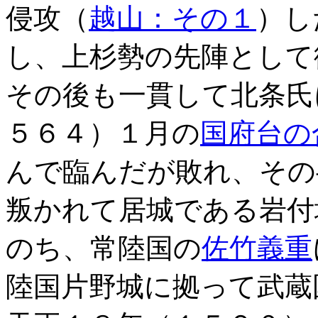
侵攻（
越山：その１
）し
し、上杉勢の先陣として
その後も一貫して北条氏
５６４）１月の
国府台の
んで臨んだが敗れ、その
叛かれて居城である岩付
のち、常陸国の
佐竹義重
陸国片野城に拠って武蔵