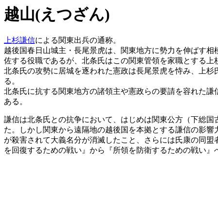
越山(えつざん)
上杉謙信
による関東出兵の通称。
越後国春日山城主・長尾景虎は、関東地方に勢力を伸ばす相
佐する役職であるが、北条氏はこの関東管領を家職とする上
北条氏の攻勢に居城を逐われた憲政は長尾景虎を恃み、上杉
る。
北条氏に抗する関東地方の諸領主や憲政らの要請を容れた謙
ある。
謙信は北条氏との抗争において、はじめは関東公方（下総国
た。しかし関東から遠隔地の越後国を本拠とする謙信の影響
が殺害されて大義名分が消滅したこと、さらには氏康の同盟
を回復するための戦い』から『所領を防衛するための戦い』