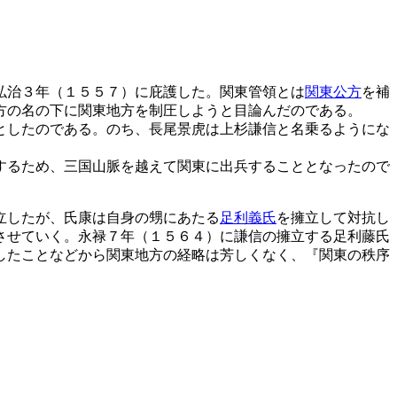
弘治３年（１５５７）に庇護した。関東管領とは
関東公方
を補
方の名の下に関東地方を制圧しようと目論んだのである。
としたのである。のち、長尾景虎は上杉謙信と名乗るようにな
するため、三国山脈を越えて関東に出兵することとなったので
立したが、氏康は自身の甥にあたる
足利義氏
を擁立して対抗し
させていく。永禄７年（１５６４）に謙信の擁立する足利藤氏
したことなどから関東地方の経略は芳しくなく、『関東の秩序