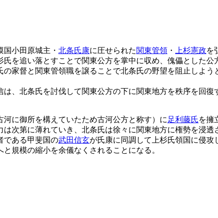
模国小田原城主・
北条氏康
に圧せられた
関東管領
・
上杉憲政
を
杉氏を追い落とすことで関東公方を掌中に収め、傀儡とした公
氏の家督と関東管領職を譲ることで北条氏の野望を阻止しよう
信は、北条氏を討伐して関東公方の下に関東地方を秩序を回復
古河に御所を構えていたため古河公方と称す）に
足利藤氏
を擁
力は次第に薄れていき、北条氏は徐々に関東地方に権勢を浸透
者である甲斐国の
武田信玄
が氏康に同調して上杉氏領国に侵攻
へと規模の縮小を余儀なくされることになる。