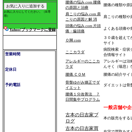
腰痛の悩み.com 腰痛
腰痛の種類や原
の原因と治療
お気に入りにしてください。（IE専
肩こりの悩み.com 肩
用）
肩こりの種類や
こりの原因と解 消
頭痛の悩み.com 片頭
よくある頭痛や
Yahoo!ブックマークに登録
痛・偏頭痛
３０歳を超えて
ほぐし 整体の日吉家
Ｏ脚.com
サイト
TOPメニューへ
病院検索・症状
ここカラダ
営業時間
合情報サイト
電話・メール予約制営業
アレルギーのここカ
アレルギーは治
ラダ
んそく（喘息）
定休日
腰痛.ＣＯＭ
腰痛の紹介サイ
日曜日
骨盤ゆがみ矯正でダ
予約電話
ダイエットは骨
イエット
０７２－９７７－８００
腰痛１分改善法 ７
１
日間集中プログラム
一般店舗や企
メール・問い合わせ
こちら
古本の日吉家ブ
本の販売をする
ログ
予約・お問い合わせは
古本の日吉家買
お気軽にどうぞ
在宅で買取をす