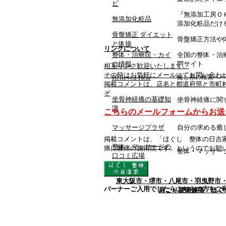
ビ
『無添加工房Ｏ
無添加化粧品
添加化粧品だけ
骨盤矯正 ダイエット
骨盤矯正方法や
と体操
リンクについて
整体・治療院・カイ
全国の整体・治
ロ情報
門サイト
相互リンク歓迎いたします。
その時はお気軽にメールにてお問い合わ
Relieved Hear
癒し系の検索ペー
掲載コメントは、店名と都道府県と市町村
ぞ
坐骨神経痛の基礎知
坐骨神経痛に関
識
こちらのメールフォームからお送
マッサージプラザ
自分の求める癒
掲載コメントは、「ほぐし 整体の日吉
整体・マッサージの
痛に膝痛の施術院です」というのでお願
整体・マッサー
口コミ広場
東大阪市・堺市・八尾市・羽曳野市
バーナーご入用でしたらこちらの方をご
肩こり腰痛膝痛「ほぐ