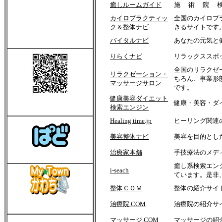
癒しルームガイド
施 術 院 検
柏原市国分本町 市場 東
カイロプラクティッ
全国のカイロプ
条 旭ヶ丘 国分西 円
ク＆整体ナビ
きるサイトです
明 玉手 片山 石川 高
バイタルナビ
あなたの元気と
井田 堅上 堅下 法善寺
りらくナビ
リラックススポ
全国のリラクゼ
リラクゼーション・
ちろん、事業形
マッサージサロン
です。
健康美容ダイエット
携帯用ホーム
健康・美容・ダ
検索エンジン
ページはこちら
Healing time.jp
ヒーリング関連
美容整体ナビ
美容を目的とし
治療家本舗
手技療法のメデ
ぱど設置協力店
癒し系検索エンジ
i-seach
ています。是非
整体ＣＯＭ
整体の紹介サイ
マイタウンかわち
治療院.COM
治療院の紹介サ
設置協力店
マッサージ.COM
マッサージの紹