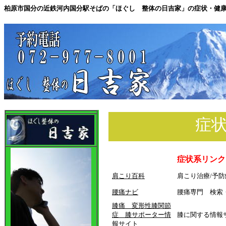
柏原市国分の近鉄河内国分駅そばの「ほぐし 整体の日吉家」の症状・健
症
症状系リンク
肩こり百科
肩こり治療/予
腰痛ナビ
腰痛専門 検索
膝痛 変形性膝関節
症 膝サポーター情
膝に関する情報
報サイト