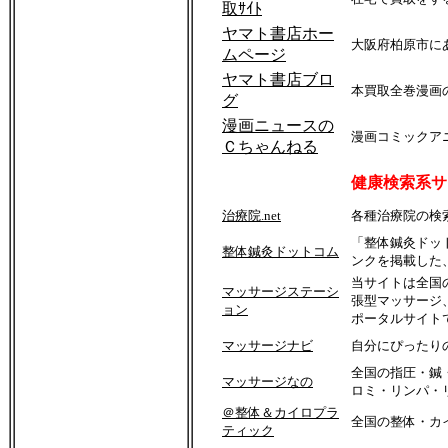
取ｻｲﾄ
５８２－００２１
ヤマト書店ホー
大阪府柏原市に
大阪府柏原市国分本町
ムページ
４－４－５
ヤマト書店ブロ
本買取全巻漫画
ほぐし 整体の日吉家
グ
漫画ニュースの
最寄駅
漫画コミックア
Ｃちゃんねる
近鉄河内国分駅からすぐ
徒歩３分
健康検索系サ
地図
→
こちら
治療院.net
各種治療院の検
「整体鍼灸ドッ
大阪府からは大阪市 狭山
整体鍼灸ドットコム
ンクを掲載した
市 柏原市 交野市 河南
町 河内長野市 堺市 太
当サイトは全国
マッサージステーシ
子町 大東市 高石市 千
張型マッサージ
ョン
早赤阪村 富田林市 羽曳
ポータルサイト
野市 東大阪市 藤井寺
マッサージナビ
自分にぴったりの
市 松原市 八尾市
全国の指圧・鍼
マッサージなの
奈良からは奈良市 香芝
ロミ・リンパ・
市 三郷町 王寺町
＠整体＆カイロプラ
全国の整体・カ
ティック
よりご利用頂いています