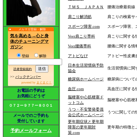
ＴＭＳ ＪＡＰＡＮ
腰痛治療最前線
肩こり解消処
肩こりの検索サ
スポーツ障害.com
スポーツ障害、
メルマガ登録・解除
気を高める→心と身
Veer肩こり専科
肩こりに関する
体のチューニングマ
Veer腰痛専科
腰痛に関する情
ガジン
アトピなび
アトピー性皮膚
登録
解除
日本生活習慣病予防
生活習慣病に関
読者登録規約
協会
>>
バックナンバー
糖尿病ホームページ
糖尿病について
powered by
まぐまぐ！
血圧.com
高血圧に関する
お電話の予約は
お気軽にどうぞ
脳梗塞や心筋梗塞ド
脳梗塞や心筋梗
ットコム
０７２ー９７７ー８００１
うつ・不安警発委員
うつに関しての
会公式ホームページ
メールでのご予約も
受付しています
更年期症状と更年期
障害の更年期対
更年期の特徴と
予約メールフォーム
策.com