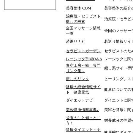
美容整体.COM
美容整体の紹介
治療院・セラピスト
治療院・セラピ
癒しの検索
全国マッサージ情報
全国のマッサー
一覧
若返りナビ
若返り情報サイ
セラピストガーデン
セラピストのた
レーシック手術Q＆A
レーシックに関
青空工房～癒し専門
癒し系サイト専
リンク集～
癒しのリンク
ヒーリング、ス
健康の総合情報サイ
健康についての
ト 健康元気
ダイエットナビ
ダイエットに関
美容健康情報事典♪
美容と健康に関
栄養のこと知っとこ
栄養成分の性質
う！
健康ダイエット・ナ
健康的にダイエ