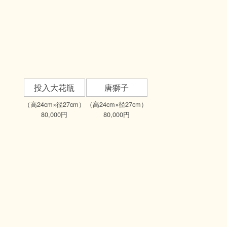
店内風景
1階 商品棚
2階 工房 体験教室もこちらで行います
窯
陶芸を体験してみませんか？
2階の工房にて陶芸一日体験コースを行っており
ます。