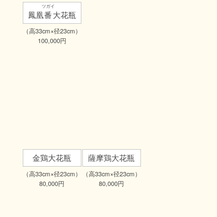
ツガイ
筒型総透大香爐
籠目総透特大
鳳凰
番
（高23cm×径13cm）
（高20cm×径20cm）
（高33cm×
500,000円
450,000円
100,0
玉陶山店主
オノマエ
尾前
政人
愛称：ま～ちゃん