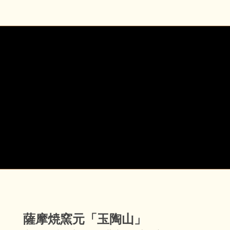
薩摩焼窯元「玉陶山」