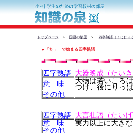
トップページ
＞
国語の部屋
＞
四字熟語（よじじゅ
● 「た」 で始まる四字熟語
四字熟語
大器晩成（たい
大物は若いころ
意 味
つけ、後にりっ
その他
四字熟語
大言壮語（たい
意 味
実力以上に大き
その他