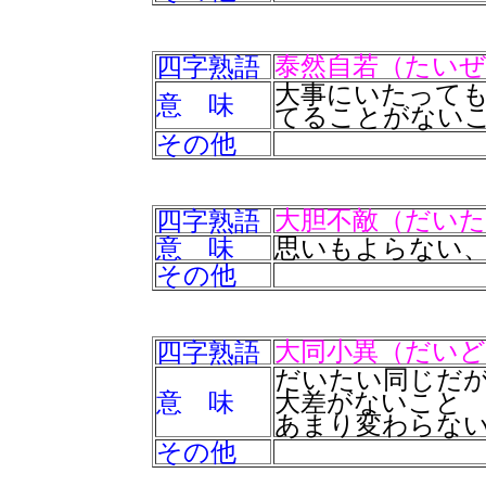
四字熟語
泰然自若（たい
大事にいたって
意 味
てることがない
その他
四字熟語
大胆不敵（だい
意 味
思いもよらない
その他
四字熟語
大同小異（だい
だいたい同じだ
意 味
大差がないこと
あまり変わらな
その他