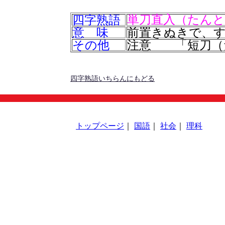
四字熟語
単刀直入（たん
意 味
前置きぬきで、
その他
注意 「短刀（
四字熟語いちらんにもどる