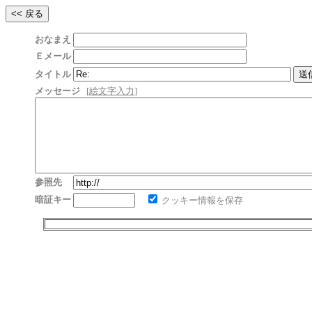
おなまえ
Ｅメール
タイトル
メッセージ
[
絵文字入力
]
参照先
暗証キー
クッキー情報を保存