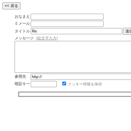
おなまえ
Ｅメール
タイトル
メッセージ
[
絵文字入力
]
参照先
暗証キー
クッキー情報を保存