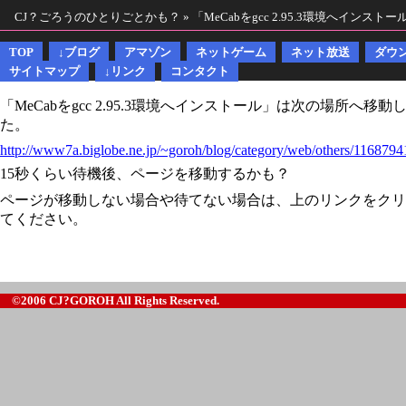
CJ？ごろうのひとりごとかも？ » 「MeCabをgcc 2.95.3環境へイン
TOP
↓ブログ
アマゾン
ネットゲーム
ネット放送
ダウ
サイトマップ
↓リンク
コンタクト
「MeCabをgcc 2.95.3環境へインストール」は次の場所へ移動
た。
http://www7a.biglobe.ne.jp/~goroh/blog/category/web/others/1168794
15秒くらい待機後、ページを移動するかも？
ページが移動しない場合や待てない場合は、上のリンクをクリ
てください。
©2006 CJ?GOROH All Rights Reserved.