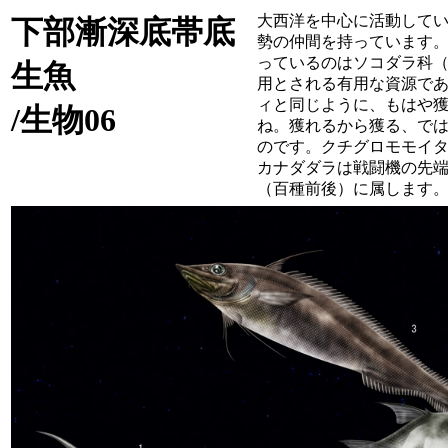
大西洋を中心に活動して
下部漸深底帯底
勢の仲間を持っています
っているのはソコダラ科
生魚
用とされる有用な資源で
ィと同じように、もはや
/生物06
ね。獲れるから獲る、で
のです。クチグロモモイ
カナダダラは戦闘機の先
（百種前後）に属します