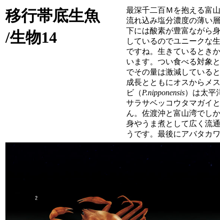
最深千二百Ｍを抱える富
移行帯底生魚
流れ込み塩分濃度の薄い
下には酸素が豊富ながら
/生物14
しているのでユニークな
ですね。生きているとき
います。つい食べる対象
でその量は激減している
成長とともにオスからメ
ビ（
P.nipponensis
）は太平
サラサベッコウタマガイ
ん。佐渡沖と富山湾でし
身やうま煮として広く流
うです。最後にアバタカ