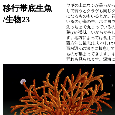
ヤギの上にウシが乗っか
移行帯底生魚
りで言うとクラゲも同じ
になるものもいるとか。花
/生物23
いるのが海の牛、ホクヨ
先っちょで丸まっている
芽(?)が美味しいからか
す。地方によっては食用
西方沖に後志(しりべし)
百
M
辺りの深さに棲息して
ものが集まってきます。
群れも見られます。深海