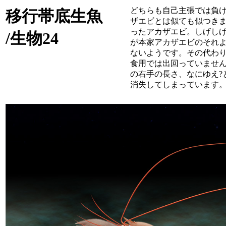
どちらも自己主張では負
移行帯底生魚
ザエビとは似ても似つきま
ったアカザエビ。しげしげ
/生物24
が本家アカザエビのそれ
ないようです。その代わ
食用では出回っていません
の右手の長さ、なにゆえ?
消失してしまっています