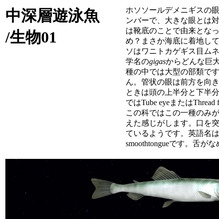
ホソソールデメニギスの
中深層遊泳魚
ンバーで、大きな眼とは
は靴底のことで由来とな
/生物01
め？まさか海底に着地し
ソはワニトカゲギス目ム
学名の
gigas
からどんな巨
種の中では大型の部類で
ん。管状の眼は前方を向
ときは頭の上半分と下半
では
Tube eye
または
Thread f
この科ではこの一種のみ
えた感じがします。口を
ているようです。英語名
smoothtongue
です。舌がな