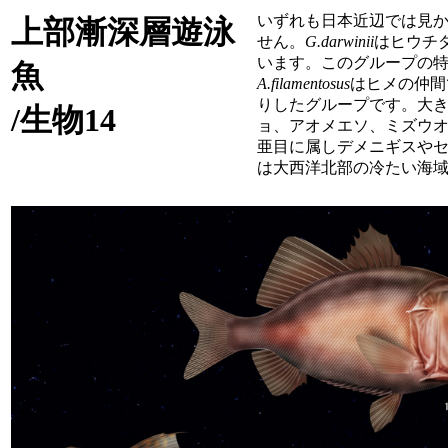
いずれも日本近辺では見
上部漸深層遊泳
せん。
G.darwinii
はヒウチ
います。このグループの
魚
A.filamentosus
はヒメの仲間
りしたグループです。大
/生物14
ョ、アオメエソ、ミズウ
亜目に属しデメニギスや
は大西洋北部の冷たい海