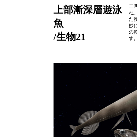
二
上部漸深層遊泳
ね
た
魚
妙
の
/生物21
す