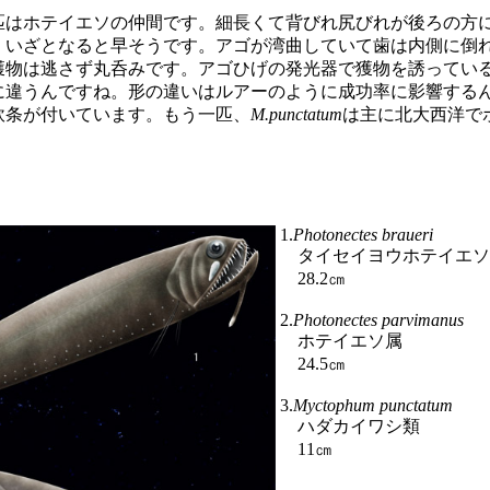
匹はホテイエソの仲間です。細長くて背びれ尻びれが後ろの方
。いざとなると早そうです。アゴが湾曲していて歯は内側に倒
獲物は逃さず丸呑みです。アゴひげの発光器で獲物を誘ってい
に違うんですね。形の違いはルアーのように成功率に影響する
軟条が付いています。もう一匹、
M.punctatum
は主に北大西洋で
。
1.
Photonectes braueri
タイセイヨウホテイエソ
28.2㎝
2.
Photonectes parvimanus
ホテイエソ属
24.5㎝
3.
Myctophum punctatum
ハダカイワシ類
11㎝